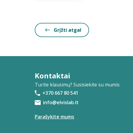
Grįžti atgal
Kontaktai
Turite klausimų? Susisiekite su mumis
+370 667 80 541
info@elvislab.lt
Parašykite mums