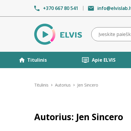
+370 667 80 541
info@elvislab.l
Titulinis
Apie ELVIS
Titulinis
Autorius
Jen Sincero
Autorius: Jen Sincero