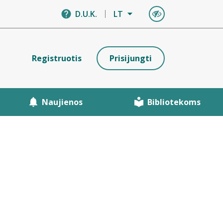
D.U.K.
LT
Registruotis
Prisijungti
Naujienos
Bibliotekoms