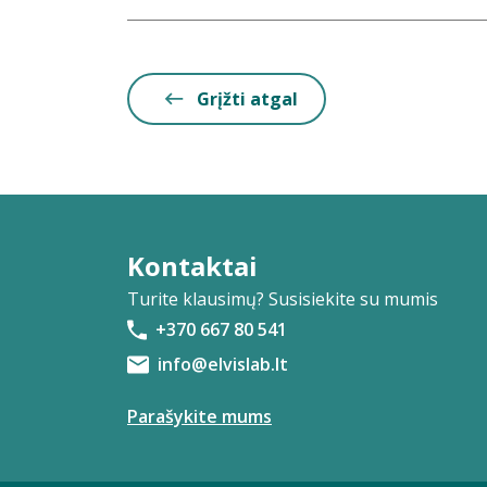
Grįžti atgal
Kontaktai
Turite klausimų? Susisiekite su mumis
+370 667 80 541
info@elvislab.lt
Parašykite mums