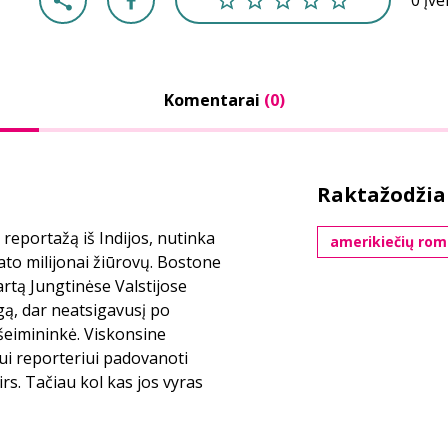
0 įv
Komentarai
(0)
Raktažodžia
 reportažą iš Indijos, nutinka
amerikiečių rom
mato milijonai žiūrovų. Bostone
rtą Jungtinėse Valstijose
rgą, dar neatsigavusį po
šeimininkė. Viskonsine
ui reporteriui padovanoti
rs. Tačiau kol kas jos vyras