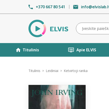
+370 667 80 541
info@elvislab.l
Titulinis
Apie ELVIS
Titulinis
Leidiniai
Ketvirtoji ranka