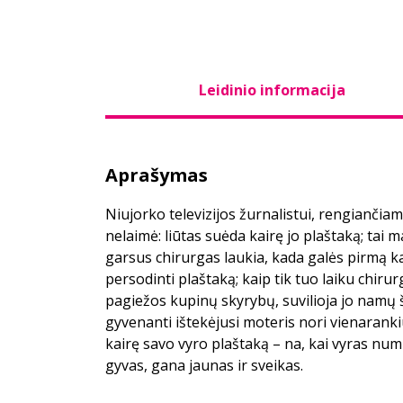
Leidinio informacija
Aprašymas
Niujorko televizijos žurnalistui, rengiančiam
nelaimė: liūtas suėda kairę jo plaštaką; tai 
garsus chirurgas laukia, kada galės pirmą ka
persodinti plaštaką; kaip tik tuo laiku chiru
pagiežos kupinų skyrybų, suvilioja jo namų 
gyvenanti ištekėjusi moteris nori vienaranki
kairę savo vyro plaštaką – na, kai vyras numi
gyvas, gana jaunas ir sveikas.