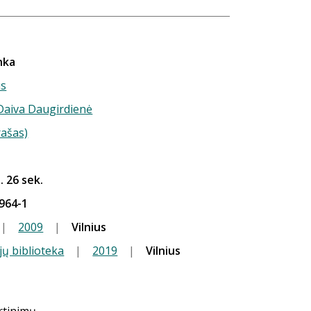
nka
us
 Daiva Daugirdienė
rašas)
. 26 sek.
964-1
|
2009
|
Vilnius
jų biblioteka
|
2019
|
Vilnius