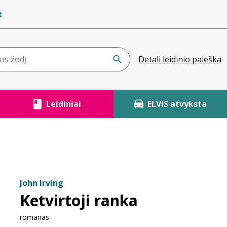
t
Detali leidinio paieška
Leidiniai
ELVIS atvyksta
John Irving
Ketvirtoji ranka
romanas