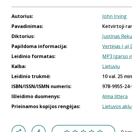
Autorius:
John Irving
Pavadinimas:
Ketvirtoji ra
Diktorius:
Justinas Rek
Papildoma informacija:
Vertėjas (-a)
Leidinio formatas:
MP3 (garso į
Kalba:
Lietuvių
Leidinio trukmė:
10 val. 25 min
ISBN/ISSN/ISMN numeris:
978-9955-24-
Išleidimo duomenys:
Alma littera
Prieinamos kopijos rengėjas:
Lietuvos aklų