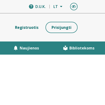
D.U.K.
LT
Registruotis
Prisijungti
Naujienos
Bibliotekoms