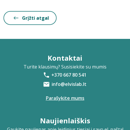
Grįžti atgal
Kontaktai
Turite klausimų? Susisiekite su mumis
+370 667 80 541
info@elvislab.lt
Parašykite mums
Naujienlaiškis
Gaukite naujienas apie leidinius tiesiai į savo el. paštą!