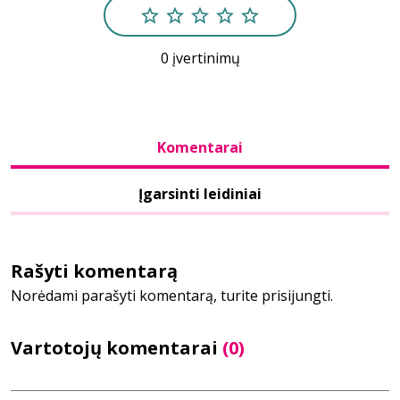
Bibliotekoms
0 įvertinimų
D.U.K.
Komentarai
+370 667 80 541
Įgarsinti leidiniai
info@elvislab.lt
Rašyti komentarą
Norėdami parašyti komentarą, turite prisijungti.
Vartotojų komentarai
(0)