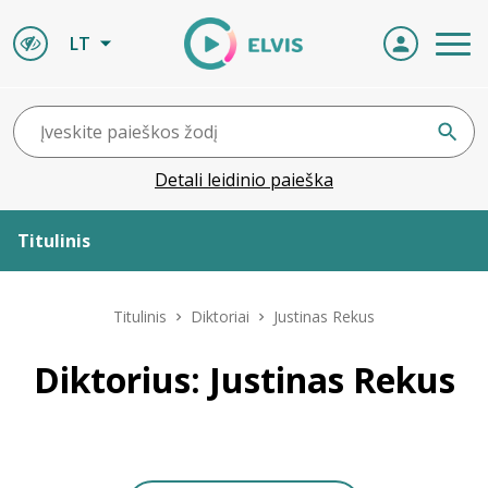
LT
Detali leidinio paieška
Titulinis
Apie ELVIS
Titulinis
Diktoriai
Justinas Rekus
Leidiniai
Diktorius: Justinas Rekus
ELVIS atvyksta
Naujienos