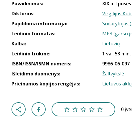
Pavadinimas:
XIX a. I pusės
Diktorius:
Virgilijus Kub
Papildoma informacija:
Sudarytojas (
Leidinio formatas:
MP3 (garso į
Kalba:
Lietuvių
Leidinio trukmė:
1 val. 53 min.
ISBN/ISSN/ISMN numeris:
9986-06-097-
Išleidimo duomenys:
Žaltvykslė
Prieinamos kopijos rengėjas:
Lietuvos aklų
0 įv