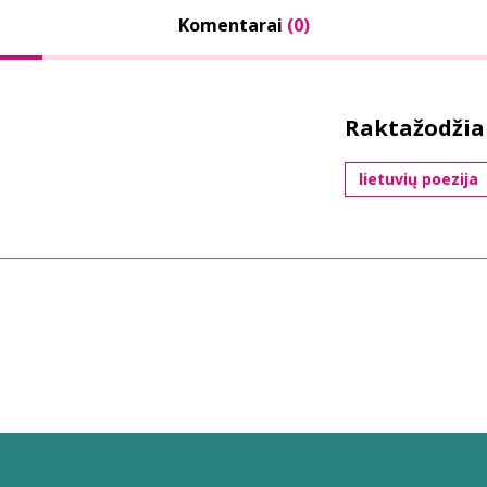
Komentarai
(0)
Raktažodžia
lietuvių poezija