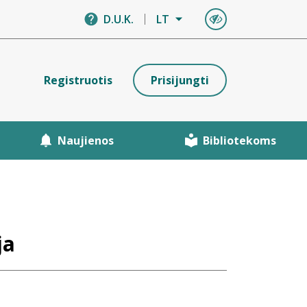
D.U.K.
LT
Registruotis
Prisijungti
Naujienos
Bibliotekoms
ja