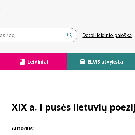
t
Detali leidinio paieška
Leidiniai
ELVIS atvyksta
XIX a. I pusės lietuvių poezi
Autorius:
--