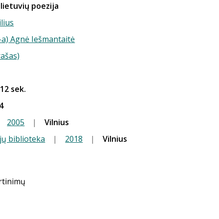
 lietuvių poezija
ilius
-a) Agnė Iešmantaitė
rašas)
 12 sek.
4
|
2005
|
Vilnius
jų biblioteka
|
2018
|
Vilnius
ertinimų