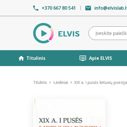
+370 667 80 541
info@elvislab.l
Titulinis
Apie ELVIS
Titulinis
Leidiniai
XIX a. I pusės lietuvių poezija