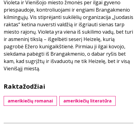
Violeta ir Vienišojo miesto žmonės per ilgai gyveno
priespaudoje, kontroliuojami ir engiami Brangakmenio
kilmingųjų. Vis stiprėjanti sukilėlių organizacija „Juodasis
raktas“ ketina nuversti valdžią ir išgriauti sienas tarp
miesto rajonų. Violeta yra viena iš sukilimo vadų, bet turi
ir asmeninį tikslą – išgelbėti seserį Heizelę, kurią
pagrobė Ežero kunigaikštienė. Pirmiau ji ilgai kovojo,
siekdama pabėgti iš Brangakmenio, o dabar ryšis bet
kam, kad sugrįžtų ir išvaduotų ne tik Heizelę, bet ir visą
Vienišąjį miestą.
Raktažodžiai
amerikiečių romanai
amerikiečių literatūra