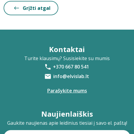
Grįžti atgal
Kontaktai
Turite klausimų? Susisiekite su mumis
+370 667 80 541
info@elvislab.lt
Parašykite mums
Naujienlaiškis
Gaukite naujienas apie leidinius tiesiai į savo el. paštą!