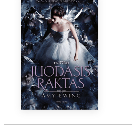
Bibliotekoms
D.U.K.
+370 667 80 541
info@elvislab.lt