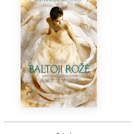
Bibliotekoms
D.U.K.
+370 667 80 541
info@elvislab.lt