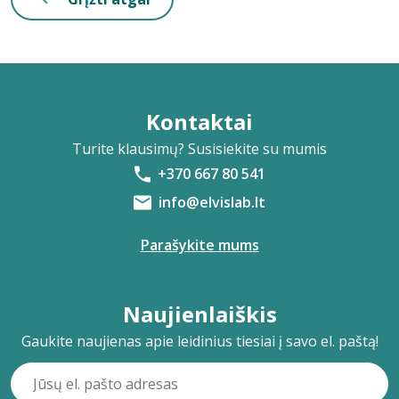
Kontaktai
Turite klausimų? Susisiekite su mumis
+370 667 80 541
info@elvislab.lt
Parašykite mums
Naujienlaiškis
Gaukite naujienas apie leidinius tiesiai į savo el. paštą!