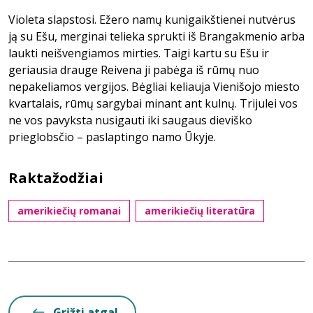
Violeta slapstosi. Ežero namų kunigaikštienei nutvėrus
ją su Ešu, merginai telieka sprukti iš Brangakmenio arba
laukti neišvengiamos mirties. Taigi kartu su Ešu ir
geriausia drauge Reivena ji pabėga iš rūmų nuo
nepakeliamos vergijos. Bėgliai keliauja Vienišojo miesto
kvartalais, rūmų sargybai minant ant kulnų. Trijulei vos
ne vos pavyksta nusigauti iki saugaus dieviško
prieglobsčio – paslaptingo namo Ūkyje.
Raktažodžiai
amerikiečių romanai
amerikiečių literatūra
Grįžti atgal