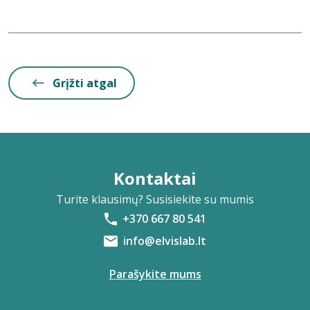
Grįžti atgal
Kontaktai
Turite klausimų? Susisiekite su mumis
+370 667 80 541
info@elvislab.lt
Parašykite mums