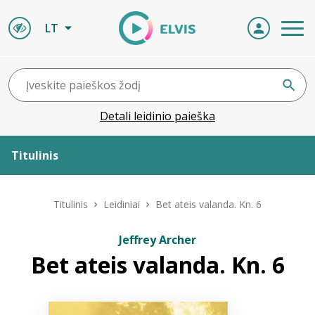
LT
Detali leidinio paieška
Titulinis
Apie ELVIS
Titulinis
Leidiniai
Bet ateis valanda. Kn. 6
Leidiniai
Jeffrey Archer
Bet ateis valanda. Kn. 6
ELVIS atvyksta
Naujienos