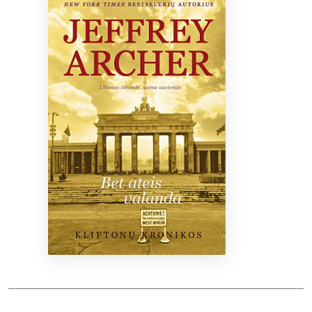
Bibliotekoms
D.U.K.
+370 667 80 541
info@elvislab.lt