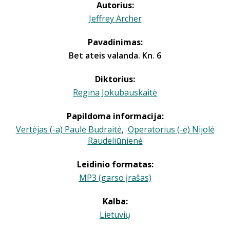
Autorius:
Jeffrey Archer
Pavadinimas:
Bet ateis valanda. Kn. 6
Diktorius:
Regina Jokubauskaitė
Papildoma informacija:
Vertėjas (-a) Paulė Budraitė
,
Operatorius (-ė) Nijolė
Raudeliūnienė
Leidinio formatas:
MP3 (garso įrašas)
Kalba:
Lietuvių