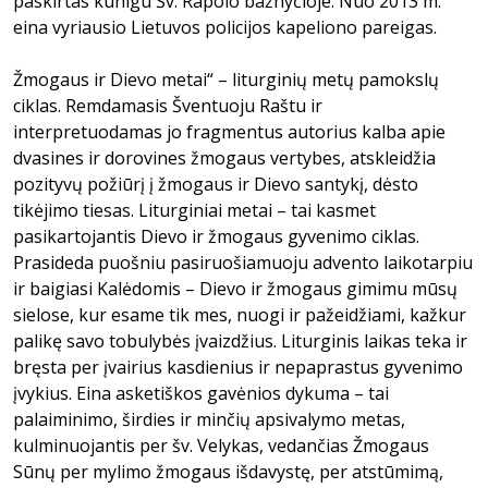
paskirtas kunigu Šv. Rapolo bažnyčioje. Nuo 2013 m.
eina vyriausio Lietuvos policijos kapeliono pareigas.
Žmogaus ir Dievo metai“ – liturginių metų pamokslų
ciklas. Remdamasis Šventuoju Raštu ir
interpretuodamas jo fragmentus autorius kalba apie
dvasines ir dorovines žmogaus vertybes, atskleidžia
pozityvų požiūrį į žmogaus ir Dievo santykį, dėsto
tikėjimo tiesas. Liturginiai metai – tai kasmet
pasikartojantis Dievo ir žmogaus gyvenimo ciklas.
Prasideda puošniu pasiruošiamuoju advento laikotarpiu
ir baigiasi Kalėdomis – Dievo ir žmogaus gimimu mūsų
sielose, kur esame tik mes, nuogi ir pažeidžiami, kažkur
palikę savo tobulybės įvaizdžius. Liturginis laikas teka ir
bręsta per įvairius kasdienius ir nepaprastus gyvenimo
įvykius. Eina asketiškos gavėnios dykuma – tai
palaiminimo, širdies ir minčių apsivalymo metas,
kulminuojantis per šv. Velykas, vedančias Žmogaus
Sūnų per mylimo žmogaus išdavystę, per atstūmimą,