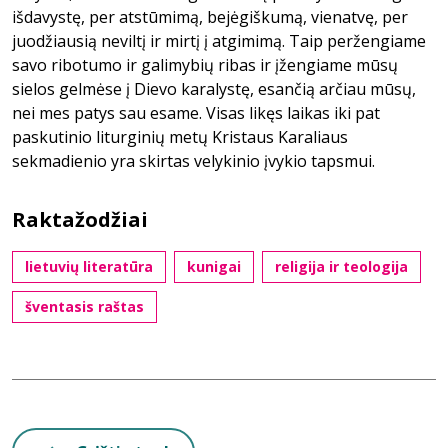
išdavystę, per atstūmimą, bejėgiškumą, vienatvę, per
juodžiausią neviltį ir mirtį į atgimimą. Taip peržengiame
savo ribotumo ir galimybių ribas ir įžengiame mūsų
sielos gelmėse į Dievo karalystę, esančią arčiau mūsų,
nei mes patys sau esame. Visas likęs laikas iki pat
paskutinio liturginių metų Kristaus Karaliaus
sekmadienio yra skirtas velykinio įvykio tapsmui.
Raktažodžiai
lietuvių literatūra
kunigai
religija ir teologija
šventasis raštas