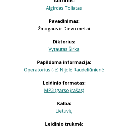
Autorius:
Algirdas Toliatas
Pavadinimas:
Žmogaus ir Dievo metai
Diktorius:
Vytautas Širka
Papildoma informacija:
Operatorius (-ė) Nijolė Raudeliūnienė
Leidinio formatas:
MP3 (garso įrašas)
Kalba:
Lietuvių
Leidinio trukmė: