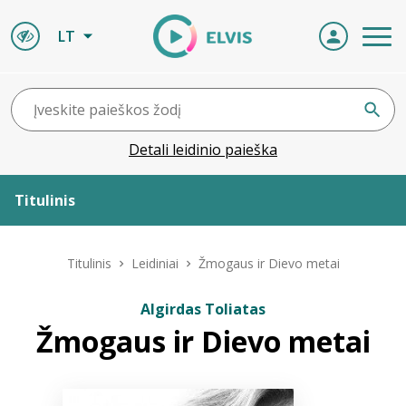
LT
Detali leidinio paieška
Titulinis
Apie ELVIS
Titulinis
Leidiniai
Žmogaus ir Dievo metai
Leidiniai
Algirdas Toliatas
Žmogaus ir Dievo metai
ELVIS atvyksta
Naujienos