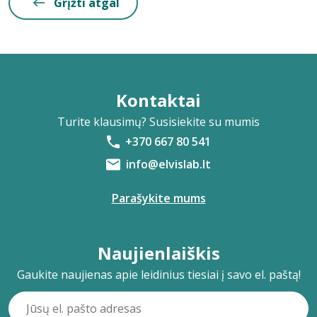
Grįžti atgal
Kontaktai
Turite klausimų? Susisiekite su mumis
+370 667 80 541
info@elvislab.lt
Parašykite mums
Naujienlaiškis
Gaukite naujienas apie leidinius tiesiai į savo el. paštą!