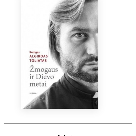
Bibliotekoms
D.U.K.
+370 667 80 541
info@elvislab.lt