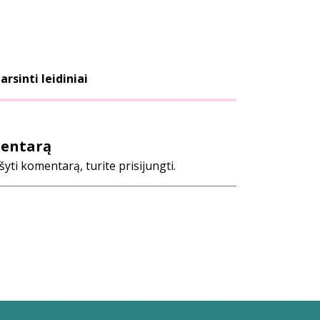
arsinti leidiniai
mentarą
ti komentarą, turite prisijungti.