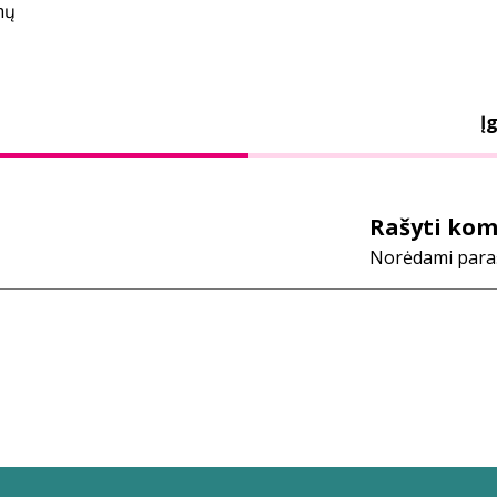
mų
Įg
Rašyti ko
Norėdami parašy