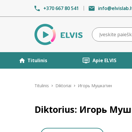
+370 667 80 541
info@elvislab.l
Titulinis
Apie ELVIS
Titulinis
Diktoriai
Игорь Мушкатин
Diktorius: Игорь Му