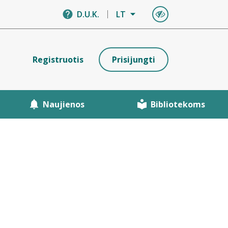
D.U.K.
LT
Registruotis
Prisijungti
Naujienos
Bibliotekoms