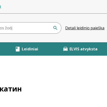
t
Detali leidinio paieška
Leidiniai
ELVIS atvyksta
шкатин