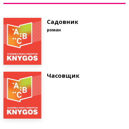
Bibliotekoms
Садовник
роман
D.U.K.
+370 667 80 541
info@elvislab.lt
Часовщик