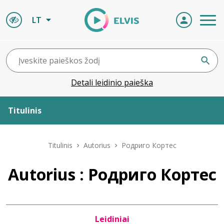
LT
Detali leidinio paieška
Titulinis
Apie ELVIS
Titulinis
Autorius
Родриго Кортес
Leidiniai
Autorius : Родриго Кортес
ELVIS atvyksta
Leidiniai
Naujienos