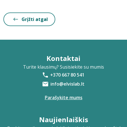
Grįžti atgal
Kontaktai
Turite klausimų? Susisiekite su mumis
+370 667 80 541
info@elvislab.lt
Parašykite mums
Naujienlaiškis