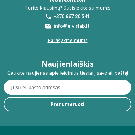
Turite klausimų? Susisiekite su mumis
+370 667 80 541
info@elvislab.lt
Parašykite mums
Naujienlaiškis
Gaukite naujienas apie leidinius tiesiai į savo el. paštą!
Prenumeruoti