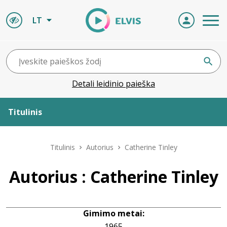
LT
Detali leidinio paieška
Titulinis
Apie ELVIS
Titulinis
Autorius
Catherine Tinley
Leidiniai
Autorius : Catherine Tinley
ELVIS atvyksta
Gimimo metai:
Naujienos
1965