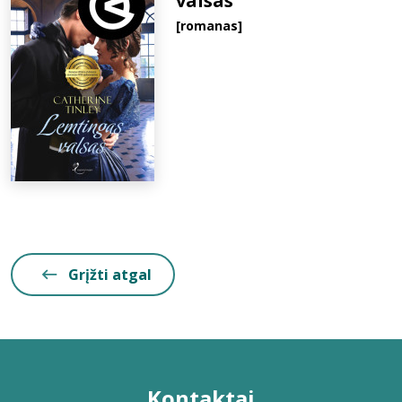
valsas
[romanas]
Grįžti atgal
Kontaktai