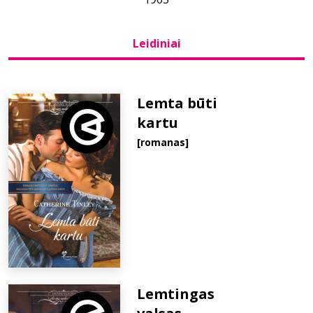
Bibliotekoms
Leidiniai
D.U.K.
Lemta būti
kartu
+370 667 80 541
[romanas]
info@elvislab.lt
Lemtingas