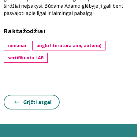
širdžiai neįsakysi. Būdama Adamo glėbyje ji gali bent
pasvajoti apie ilgai ir laimingai pabaigą!
Raktažodžiai
romanai
anglų literatūra airių autorių)
sertifikuota LAB
Grįžti atgal