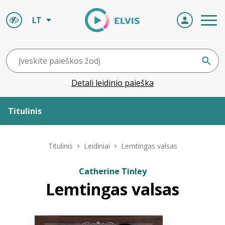
LT
Detali leidinio paieška
Titulinis
Apie ELVIS
Titulinis
Leidiniai
Lemtingas valsas
Leidiniai
Catherine Tinley
Lemtingas valsas
ELVIS atvyksta
Naujienos