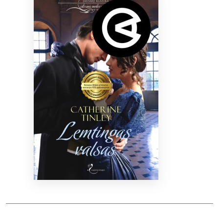
Bibliotekoms
D.U.K.
+370 667 80 541
info@elvislab.lt