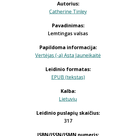
Autorius:
Catherine Tinley
Pavadinimas:
Lemtingas valsas
Papildoma informacija:
Vertėjas (-a) Asta Jauneikaitė
Leidinio formatas:
EPUB (tekstas)
Kalba:
Lietuvių
Leidinio puslapių skaičius:
317
ISBN/ISSN/ISMN numeris: