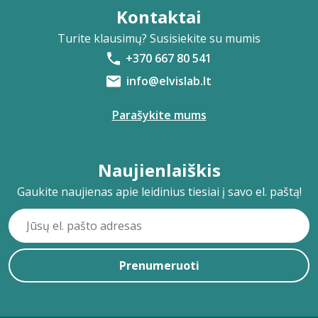
Kontaktai
Turite klausimų? Susisiekite su mumis
+370 667 80 541
info@elvislab.lt
Parašykite mums
Naujienlaiškis
Gaukite naujienas apie leidinius tiesiai į savo el. paštą!
Prenumeruoti