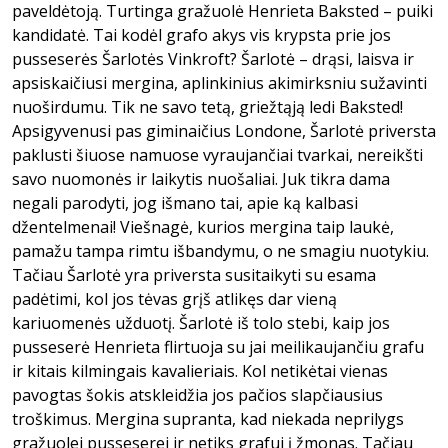
paveldėtoją. Turtinga gražuolė Henrieta Baksted – puiki
kandidatė. Tai kodėl grafo akys vis krypsta prie jos
pusseserės Šarlotės Vinkroft? Šarlotė – drąsi, laisva ir
apsiskaičiusi mergina, aplinkinius akimirksniu sužavinti
nuoširdumu. Tik ne savo tetą, griežtąją ledi Baksted!
Apsigyvenusi pas giminaičius Londone, Šarlotė priversta
paklusti šiuose namuose vyraujančiai tvarkai, nereikšti
savo nuomonės ir laikytis nuošaliai. Juk tikra dama
negali parodyti, jog išmano tai, apie ką kalbasi
džentelmenai! Viešnagė, kurios mergina taip laukė,
pamažu tampa rimtu išbandymu, o ne smagiu nuotykiu.
Tačiau Šarlotė yra priversta susitaikyti su esama
padėtimi, kol jos tėvas grįš atlikęs dar vieną
kariuomenės užduotį. Šarlotė iš tolo stebi, kaip jos
pusseserė Henrieta flirtuoja su jai meilikaujančiu grafu
ir kitais kilmingais kavalieriais. Kol netikėtai vienas
pavogtas šokis atskleidžia jos pačios slapčiausius
troškimus. Mergina supranta, kad niekada neprilygs
gražuolei pusseserei ir netiks grafui į žmonas. Tačiau