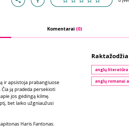
0 įv
Komentarai
(0)
Raktažodžia
anglų literatūra 
anglų romanai ai
ą ir apsistoja prabangiuose
 Čia ją pradeda persekioti
apie jos gėdingą kilmę.
tį, bet laiko užgniaužusi
kapitonas Haris Fantonas.