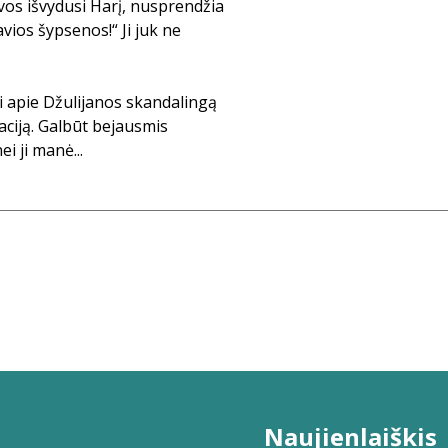
vos išvydusi Harį, nusprendžia
žavios šypsenos!“ Ji juk ne
i apie Džulijanos skandalingą
aciją. Galbūt bejausmis
i ji manė...
Naujienlaiškis