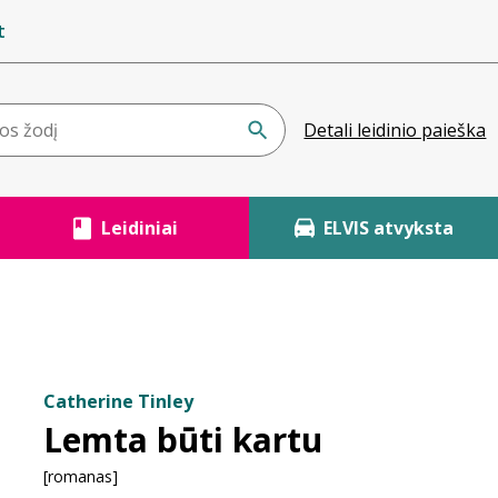
t
Detali leidinio paieška
Leidiniai
ELVIS atvyksta
Catherine Tinley
Lemta būti kartu
[romanas]