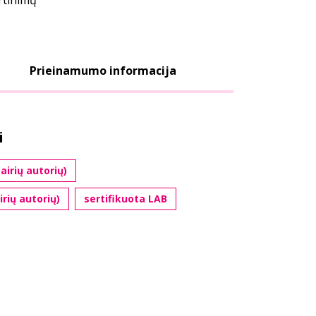
ertinimų
Prieinamumo informacija
i
airių autorių)
rių autorių)
sertifikuota LAB