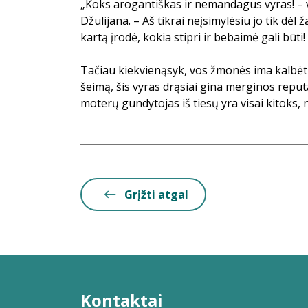
„Koks arogantiškas ir nemandagus vyras! – 
Džulijana. – Aš tikrai neįsimylėsiu jo tik dėl 
kartą įrodė, kokia stipri ir bebaimė gali būti!
Tačiau kiekvienąsyk, vos žmonės ima kalbėt
šeimą, šis vyras drąsiai gina merginos reput
moterų gundytojas iš tiesų yra visai kitoks, ne
Grįžti atgal
Kontaktai