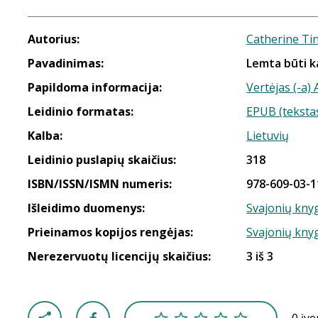
Autorius:
Catherine Ti
Pavadinimas:
Lemta būti k
Papildoma informacija:
Vertėjas (-a)
Leidinio formatas:
EPUB (teksta
Kalba:
Lietuvių
Leidinio puslapių skaičius:
318
ISBN/ISSN/ISMN numeris:
978-609-03-1
Išleidimo duomenys:
Svajonių kny
Prieinamos kopijos rengėjas:
Svajonių kny
Nerezervuotų licencijų skaičius:
3 iš 3