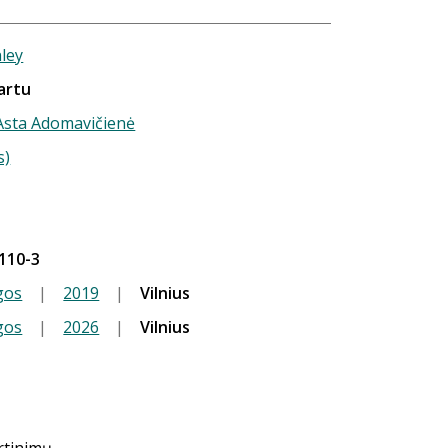
nley
artu
 Asta Adomavičienė
s)
110-3
gos
|
2019
|
Vilnius
gos
|
2026
|
Vilnius