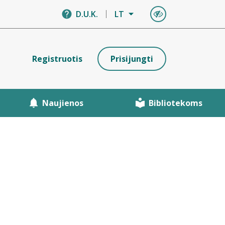
D.U.K.
LT
Registruotis
Prisijungti
Naujienos
Bibliotekoms