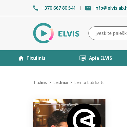
+370 667 80 541
info@elvislab.l
Titulinis
Apie ELVIS
Titulinis
Leidiniai
Lemta būti kartu