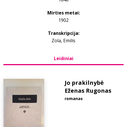
Mirties metai:
Bibliotekoms
1902
D.U.K.
Transkripcija:
Zola, Emilis
+370 667 80 541
Leidiniai
info@elvislab.lt
Jo prakilnybė
Eženas Rugonas
romanas