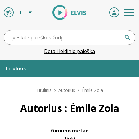
LT
Detali leidinio paieška
Titulinis
Apie ELVIS
Titulinis
Autorius
Émile Zola
Leidiniai
Autorius : Émile Zola
ELVIS atvyksta
Gimimo metai:
Naujienos
1840