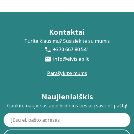
Kontaktai
Turite klausimų? Susisiekite su mumis
+370 667 80 541
info@elvislab.lt
Parašykite mums
Naujienlaiškis
Gaukite naujienas apie leidinius tiesiai į savo el. paštą!