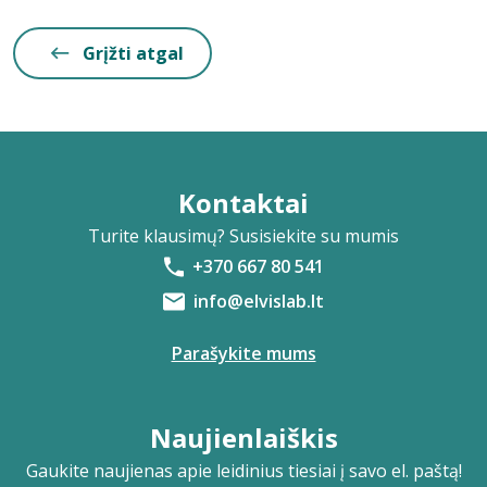
Grįžti atgal
Kontaktai
Turite klausimų? Susisiekite su mumis
+370 667 80 541
info@elvislab.lt
Parašykite mums
Naujienlaiškis
Gaukite naujienas apie leidinius tiesiai į savo el. paštą!