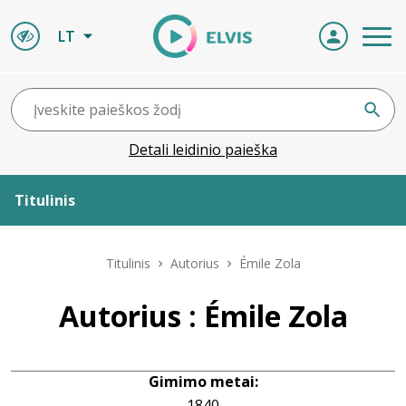
LT
Detali leidinio paieška
Titulinis
Apie ELVIS
Titulinis
Autorius
Émile Zola
Leidiniai
Autorius : Émile Zola
ELVIS atvyksta
Gimimo metai:
Naujienos
1840