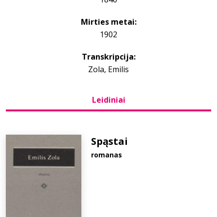
Mirties metai:
Bibliotekoms
1902
D.U.K.
Transkripcija:
Zola, Emilis
+370 667 80 541
Leidiniai
info@elvislab.lt
Spąstai
romanas