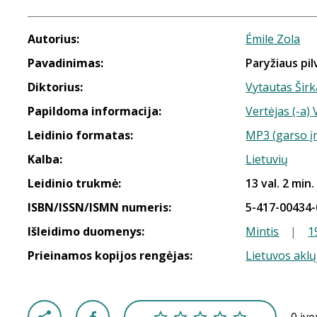
Autorius:
Émile Zola
Pavadinimas:
Paryžiaus pil
Diktorius:
Vytautas Širk
Papildoma informacija:
Vertėjas (-a)
Leidinio formatas:
MP3 (garso į
Kalba:
Lietuvių
Leidinio trukmė:
13 val. 2 min.
ISBN/ISSN/ISMN numeris:
5-417-00434-
Išleidimo duomenys:
Mintis
|
1
Prieinamos kopijos rengėjas:
Lietuvos aklų