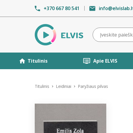
+370 667 80 541
info@elvislab.l
Titulinis
Apie ELVIS
Titulinis
Leidiniai
Paryžiaus pilvas