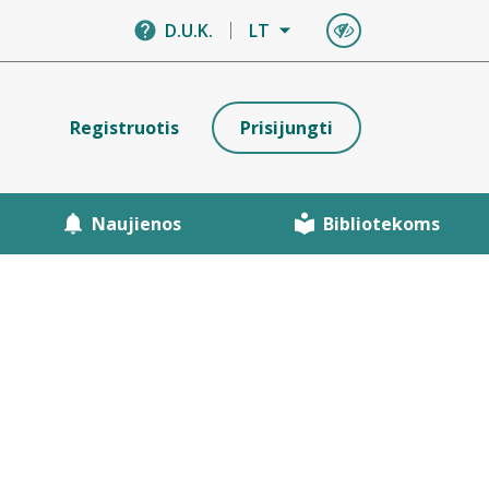
D.U.K.
LT
Registruotis
Prisijungti
Naujienos
Bibliotekoms