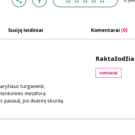
0 įv
Susiję leidiniai
Komentarai
(0)
Raktažodžia
romanai
aryžiaus turgavietė,
sitenkinimo metafora.
 pasaulį, jos dvasinį skurdą.