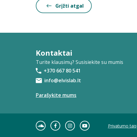
Grįžti atgal
Kontaktai
Turite klausimų? Susisiekite su mumis
+370 667 80 541
info@elvislab.lt
Parašykite mums
Privatumo tais