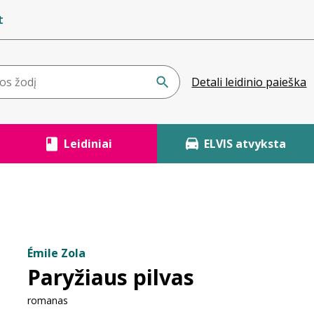
t
Detali leidinio paieška
Leidiniai
ELVIS atvyksta
Émile Zola
Paryžiaus pilvas
romanas