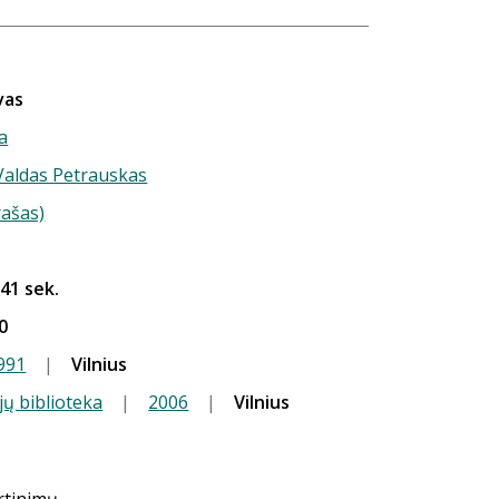
vas
a
 Valdas Petrauskas
rašas)
 41 sek.
0
991
|
Vilnius
jų biblioteka
|
2006
|
Vilnius