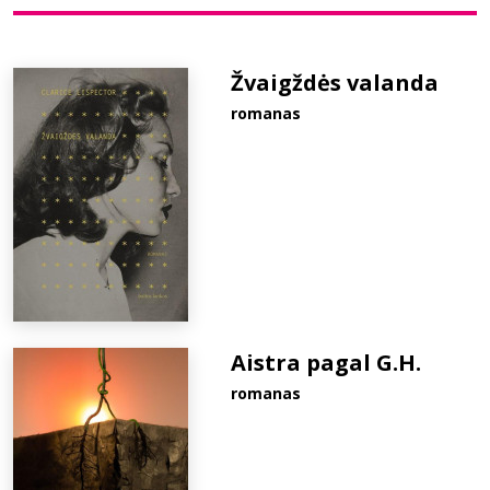
Bibliotekoms
Žvaigždės valanda
romanas
D.U.K.
+370 667 80 541
info@elvislab.lt
Aistra pagal G.H.
romanas