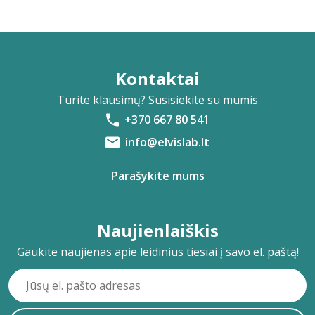
Kontaktai
Turite klausimų? Susisiekite su mumis
+370 667 80 541
info@elvislab.lt
Parašykite mums
Naujienlaiškis
Gaukite naujienas apie leidinius tiesiai į savo el. paštą!