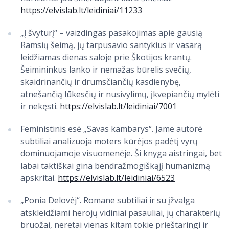
https://elvislab.lt/leidiniai/11233
„Į švyturį“ – vaizdingas pasakojimas apie gausią
Ramsių šeimą, jų tarpusavio santykius ir vasarą
leidžiamas dienas saloje prie Škotijos krantų.
Šeimininkus lanko ir nemažas būrelis svečių,
skaidrinančių ir drumsčiančių kasdienybę,
atnešančią lūkesčių ir nusivylimų, įkvepiančių mylėti
ir nekęsti.
https://elvislab.lt/leidiniai/7001
Feministinis esė „Savas kambarys“. Jame autorė
subtiliai analizuoja moters kūrėjos padėtį vyrų
dominuojamoje visuomenėje. Ši knyga aistringai, bet
labai taktiškai gina bendražmogiškąjį humanizmą
apskritai.
https://elvislab.lt/leidiniai/6523
„Ponia Delovėj“. Romane subtiliai ir su įžvalga
atskleidžiami herojų vidiniai pasauliai, jų charakterių
bruožai, neretai vienas kitam tokie prieštaringi ir