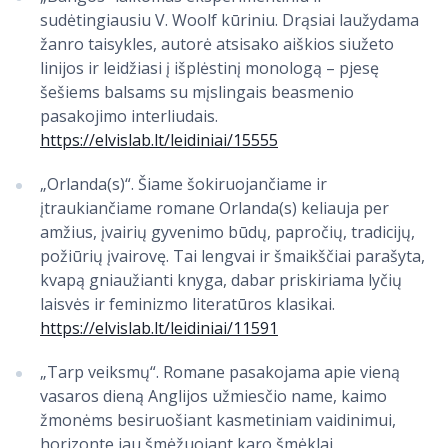
sudėtingiausiu V. Woolf kūriniu. Drąsiai laužydama
žanro taisykles, autorė atsisako aiškios siužeto
linijos ir leidžiasi į išplėstinį monologą – pjesę
šešiems balsams su mįslingais beasmenio
pasakojimo interliudais.
https://elvislab.lt/leidiniai/15555
„Orlanda(s)“. Šiame šokiruojančiame ir
įtraukiančiame romane Orlanda(s) keliauja per
amžius, įvairių gyvenimo būdų, papročių, tradicijų,
požiūrių įvairovę. Tai lengvai ir šmaikščiai parašyta,
kvapą gniaužianti knyga, dabar priskiriama lyčių
laisvės ir feminizmo literatūros klasikai.
https://elvislab.lt/leidiniai/11591
„Tarp veiksmų“. Romane pasakojama apie vieną
vasaros dieną Anglijos užmiesčio name, kaimo
žmonėms besiruošiant kasmetiniam vaidinimui,
horizonte jau šmėžuojant karo šmėklai.