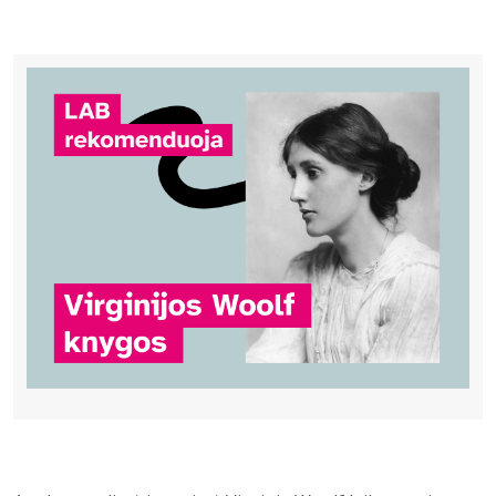
Bibliotekoms
D.U.K.
+370 667 80 541
info@elvislab.lt