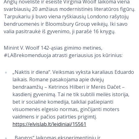
Anglų novelistė ir eseistė Virginia Woolf laikoma viena
svarbiausių 20 amžiaus modernistinės literatūros figūrų.
Tarpukariu ji buvo viena ryškiausių Londono rašytojų
bendruomenės ir Bloomsbury Group veikėjų. Iki savo
valia pasitraukė iš gyvenimo, ji parašė 16 knygų.
Minint V. Woolf 142-ąsias gimimo metines,
#LABrekomenduoja atrasti geriausius jos kūrinius:
„Naktis ir diena“. Veiksmas vyksta karaliaus Eduardo
laikais. Romane pasakojama apie dviejų
bendraamžių – Ketrinos Hilberi ir Merės Dačet –
kasdienį gyvenimą. Tai ne tik subtili meilės istorija,
bet ir socialinė komedija, taikliai pašiepianti
visuomenės elgesio normas, ginčijanti moters
vaidmens ir pačios patirties prigimtį.
https://elvislab.lt/leidiniai/15561
„Bangos“ laikomas eksperimentiniu ir