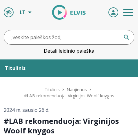
LT
Detali leidinio paieška
Titulinis
Apie ELVIS
Titulinis
Naujienos
#LAB rekomenduoja: Virginijos Woolf knygos
Leidiniai
2024 m. sausio 26 d.
#LAB rekomenduoja: Virginijos
ELVIS atvyksta
Woolf knygos
Naujienos