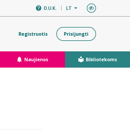
D.U.K.
LT
Registruotis
Prisijungti
Naujienos
Bibliotekoms