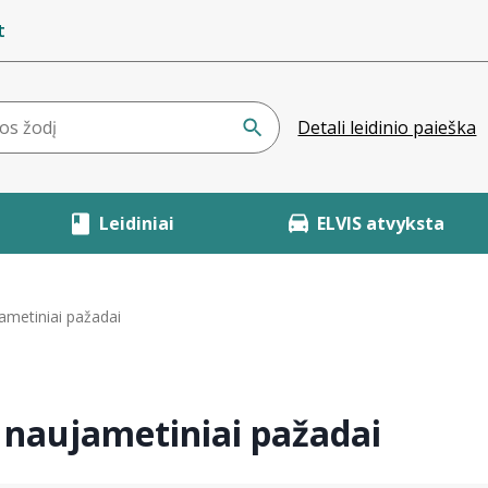
t
Detali leidinio paieška
Leidiniai
ELVIS atvyksta
metiniai pažadai
naujametiniai pažadai