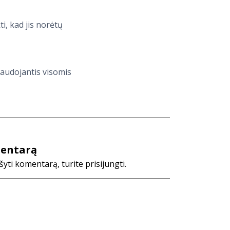
i, kad jis norėtų
naudojantis visomis
mentarą
ti komentarą, turite prisijungti.