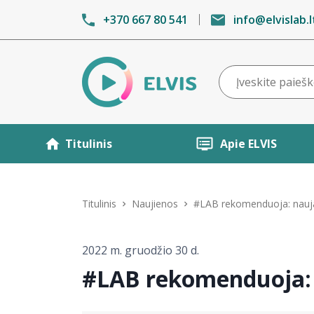
+370 667 80 541
info@elvislab.l
Titulinis
Apie ELVIS
Titulinis
Naujienos
#LAB rekomenduoja: nauja
2022 m. gruodžio 30 d.
#LAB rekomenduoja: 