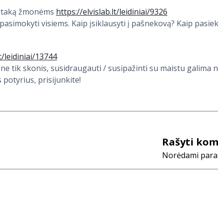
ti įtaką žmonėms
https://elvislab.lt/leidiniai/9326
simokyti visiems. Kaip įsiklausyti į pašnekovą? Kaip pasiekt
lt/leidiniai/13744
ne tik skonis, susidraugauti / susipažinti su maistu galima 
 potyrius, prisijunkite!
Rašyti ko
Norėdami parašy