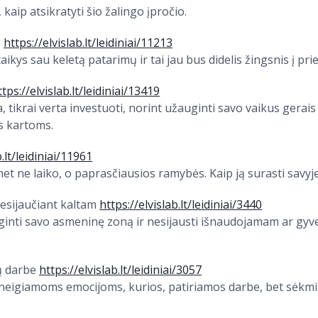
aip atsikratyti šio žalingo įpročio.
s
https://elvislab.lt/leidiniai/11213
kys sau keletą patarimų ir tai jau bus didelis žingsnis į prie
ttps://elvislab.lt/leidiniai/13419
, tikrai verta investuoti, norint užauginti savo vaikus gerais
s kartoms.
b.lt/leidiniai/11961
et ne laiko, o paprasčiausios ramybės. Kaip ją surasti savyj
nesijaučiant kaltam
https://elvislab.lt/leidiniai/3440
ginti savo asmeninę zoną ir nesijausti išnaudojamam ar gy
ų darbe
https://elvislab.lt/leidiniai/3057
ti neigiamoms emocijoms, kurios, patiriamos darbe, bet sėk