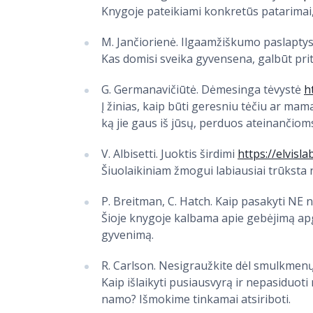
Knygoje pateikiami konkretūs patarimai, k
M. Jančiorienė. Ilgaamžiškumo paslapty
Kas domisi sveika gyvensena, galbūt pritai
G. Germanavičiūtė. Dėmesinga tėvystė
h
Į žinias, kaip būti geresniu tėčiu ar mama
ką jie gaus iš jūsų, perduos ateinančiom
V. Albisetti. Juoktis širdimi
https://elvisla
Šiuolaikiniam žmogui labiausiai trūksta n
P. Breitman, C. Hatch. Kaip pasakyti NE 
Šioje knygoje kalbama apie gebėjimą ap
gyvenimą.
R. Carlson. Nesigraužkite dėl smulkmen
Kaip išlaikyti pusiausvyrą ir nepasiduo
namo? Išmokime tinkamai atsiriboti.