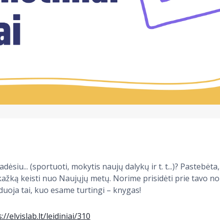
siu... (sportuoti, mokytis naujų dalykų ir t. t...)? Pastebėta
kažką keisti nuo Naujųjų metų. Norime prisidėti prie tavo nor
uoja tai, kuo esame turtingi – knygas!
://elvislab.lt/leidiniai/310