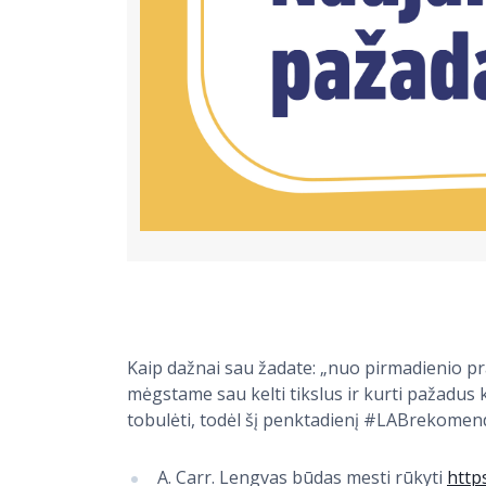
Kaip dažnai sau žadate: „nuo pirmadienio pradė
mėgstame sau kelti tikslus ir kurti pažadus 
tobulėti, todėl šį penktadienį #LABrekomend
A. Carr. Lengvas būdas mesti rūkyti
https