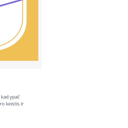
, kad ypač
o keistis ir