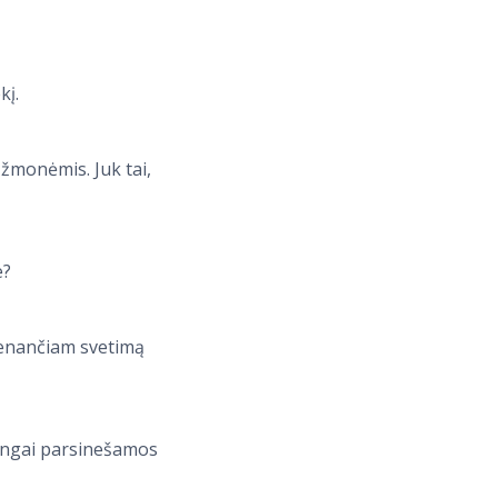
kį.
 žmonėmis. Juk tai,
e?
venančiam svetimą
mingai parsinešamos