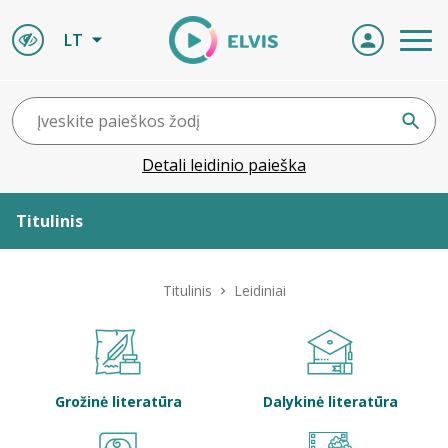
LT
Detali leidinio paieška
Titulinis
Apie ELVIS
Titulinis
Leidiniai
Leidiniai
ELVIS atvyksta
Grožinė literatūra
Dalykinė literatūra
Naujienos