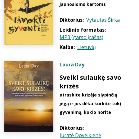
jaunosioms kartoms
Diktorius:
Vytautas Širka
Leidinio formatas:
MP3 (garso įrašas)
Kalba:
Lietuvių
Laura Day
Sveiki sulaukę savo
krizės
atraskite krizėje slypinčią
jėgą ir jos dėka kurkite tokį
gyvenimą, kokio norite
Diktorius:
Jūratė Doveikienė