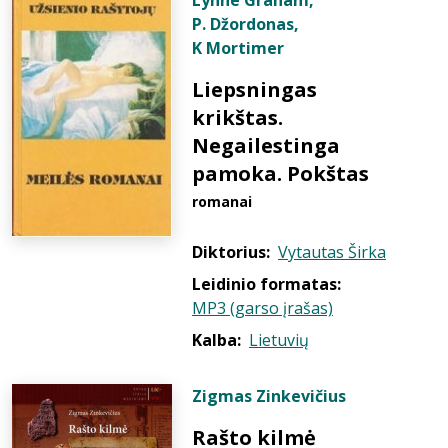
Lynne Graham
,
P. Džordonas
,
K Mortimer
Liepsningas
krikštas.
Negailestinga
pamoka. Pokštas
romanai
Diktorius:
Vytautas Širka
Leidinio formatas:
MP3 (garso įrašas)
Kalba:
Lietuvių
Zigmas Zinkevičius
Rašto kilmė