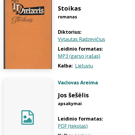
Stoikas
romanas
Diktorius:
Vytautas Radzevičius
Leidinio formatas:
MP3 (garso įrašas)
Kalba:
Lietuvių
Vaclovas Areima
Jos šešėlis
apsakymai
Leidinio formatas:
PDF (tekstas)