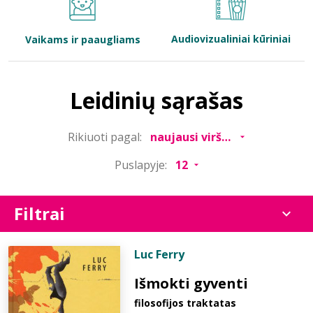
Bibliotekoms
Audiovizualiniai kūriniai
Vaikams ir paaugliams
D.U.K.
Leidinių sąrašas
+370 667 80 541
Rikiuoti pagal:
info@elvislab.lt
Puslapyje:
Filtrai
Luc Ferry
Išmokti gyventi
filosofijos traktatas