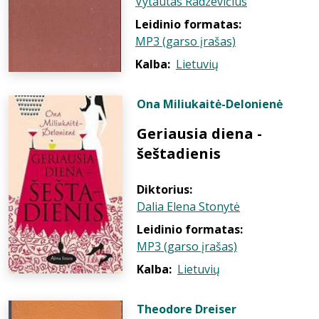
Vytautas Radzevičius
Leidinio formatas:
MP3 (garso įrašas)
Kalba:
Lietuvių
Ona Miliukaitė-Delonienė
Geriausia diena -
šeštadienis
Diktorius:
Dalia Elena Stonytė
Leidinio formatas:
MP3 (garso įrašas)
Kalba:
Lietuvių
Theodore Dreiser