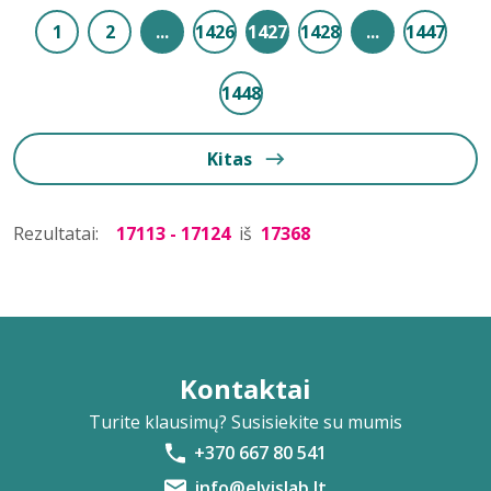
1
2
...
1426
1427
1428
...
1447
1448
Kitas
Rezultatai:
17113 - 17124
iš
17368
Kontaktai
Turite klausimų? Susisiekite su mumis
+370 667 80 541
info@elvislab.lt