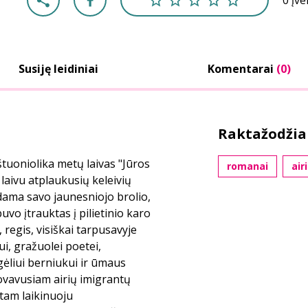
0 įv
Susiję leidiniai
Komentarai
(0)
Raktažodžia
aštuoniolika metų laivas "Jūros
romanai
air
laivu atplaukusių keleivių
dama savo jaunesniojo brolio,
vo įtrauktas į pilietinio karo
 regis, visiškai tarpusavyje
i, gražuolei poetei,
gėliui berniukui ir ūmaus
dovavusiam airių imigrantų
tam laikinuoju