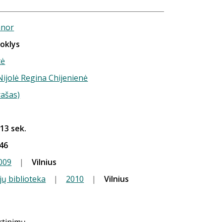
nnor
ioklys
tė
 Nijolė Regina Chijenienė
rašas)
 13 sek.
46
009
|
Vilnius
jų biblioteka
|
2010
|
Vilnius