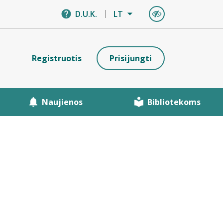
D.U.K.
LT
Registruotis
Prisijungti
Naujienos
Bibliotekoms