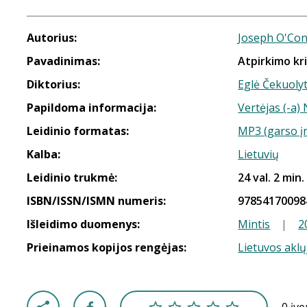
Autorius:
Joseph O'Co
Pavadinimas:
Atpirkimo kr
Diktorius:
Eglė Čekuoly
Papildoma informacija:
Vertėjas (-a)
Leidinio formatas:
MP3 (garso į
Kalba:
Lietuvių
Leidinio trukmė:
24 val. 2 min.
ISBN/ISSN/ISMN numeris:
97854170098
Išleidimo duomenys:
Mintis
|
2
Prieinamos kopijos rengėjas:
Lietuvos aklų