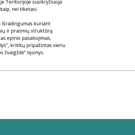
je Teritorijoje susikryžiuoja
taip, nei tikėtasi.
s išradingumas kuriant
ių ir prasmių struktūrą.
škas epinis pasakojimas,
lys“, kritikų pripažintas vienu
s žvaigždė“ tęsinys.