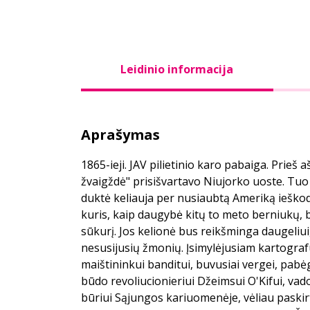
Leidinio informacija
Aprašymas
1865-ieji. JAV pilietinio karo pabaiga. Prieš 
žvaigždė" prisišvartavo Niujorko uoste. Tuo 
duktė keliauja per nusiaubtą Ameriką ieško
kuris, kaip daugybė kitų to meto berniukų, bu
sūkurį. Jos kelionė bus reikšminga daugeliui,
nesusijusių žmonių. Įsimylėjusiam kartografu
maištininkui banditui, buvusiai vergei, pabė
būdo revoliucionieriui Džeimsui O'Kifui, va
būriui Sąjungos kariuomenėje, vėliau paskir