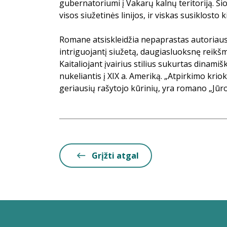
gubernatoriumi į Vakarų kalnų teritoriją. Šio
visos siužetinės linijos, ir viskas susiklosto ki
Romane atsiskleidžia nepaprastas autoriau
intriguojantį siužetą, daugiasluoksnę reikšm
Kaitaliojant įvairius stilius sukurtas dinami
nukeliantis į XIX a. Ameriką. „Atpirkimo kriok
geriausių rašytojo kūrinių, yra romano „Jūro
Grįžti atgal