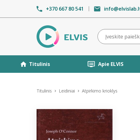
+370 667 80 541
info@elvislab.l
Titulinis
Apie ELVIS
Titulinis
Leidiniai
Atpirkimo krioklys