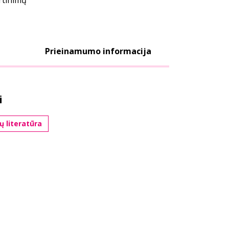
ertinimų
Prieinamumo informacija
i
ių literatūra