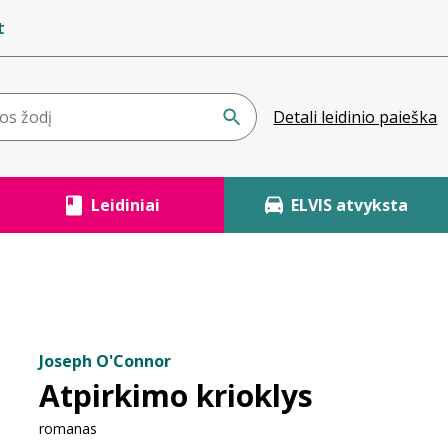
t
Detali leidinio paieška
Leidiniai
ELVIS atvyksta
Joseph O'Connor
Atpirkimo krioklys
romanas