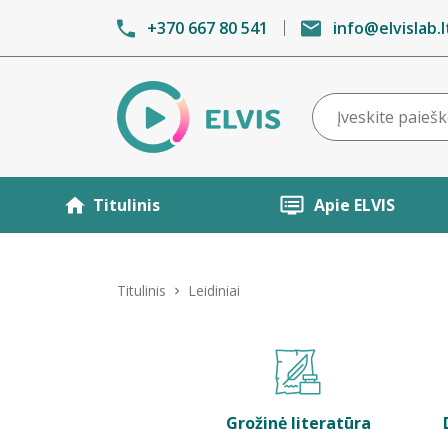
+370 667 80 541
info@elvislab.l
Titulinis
Apie ELVIS
Titulinis
Leidiniai
Grožinė literatūra