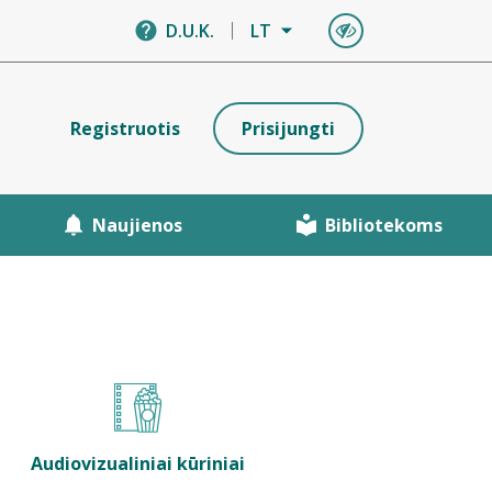
D.U.K.
LT
Registruotis
Prisijungti
Naujienos
Bibliotekoms
Audiovizualiniai kūriniai