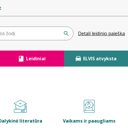
t
Detali leidinio paieška
Leidiniai
ELVIS atvyksta
Dalykinė literatūra
Vaikams ir paaugliams