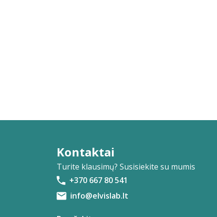
Kontaktai
Turite klausimų? Susisiekite su mumis
+370 667 80 541
info@elvislab.lt