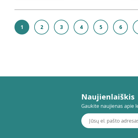
1
2
3
4
5
6
Naujienlaiškis
Gaukite naujienas apie lei