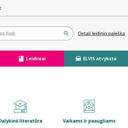
t
Detali leidinio paieška
Leidiniai
ELVIS atvyksta
Dalykinė literatūra
Vaikams ir paaugliams