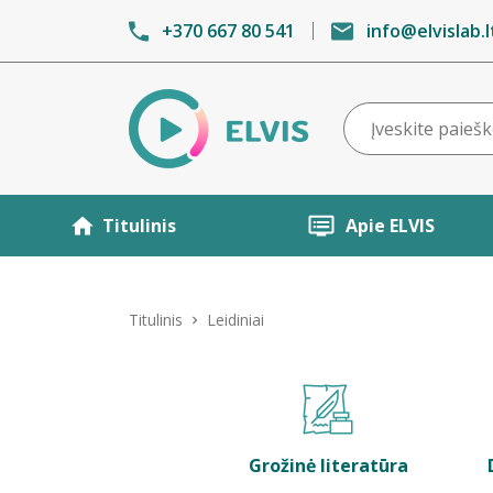
+370 667 80 541
info@elvislab.l
Titulinis
Apie ELVIS
Titulinis
Leidiniai
Grožinė literatūra