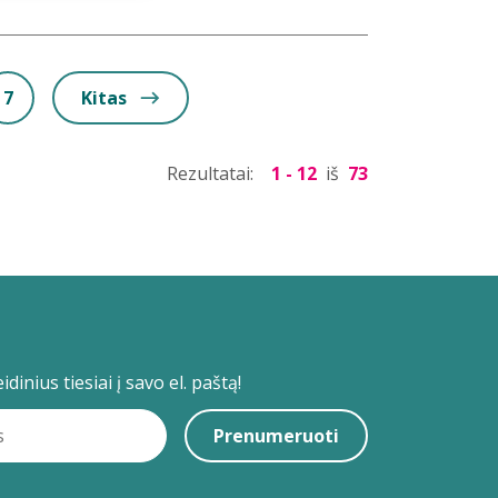
7
Kitas
Rezultatai:
1 - 12
iš
73
dinius tiesiai į savo el. paštą!
Prenumeruoti