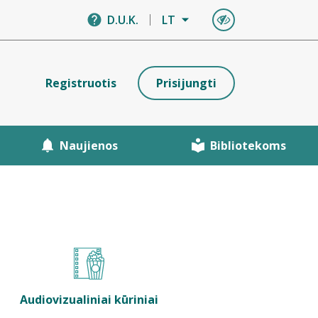
D.U.K.
LT
Registruotis
Prisijungti
Naujienos
Bibliotekoms
Audiovizualiniai kūriniai