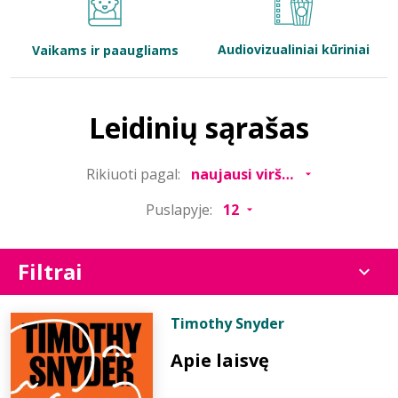
Bibliotekoms
Audiovizualiniai kūriniai
Vaikams ir paaugliams
D.U.K.
Leidinių sąrašas
+370 667 80 541
Rikiuoti pagal:
info@elvislab.lt
Puslapyje:
Filtrai
Timothy Snyder
Apie laisvę