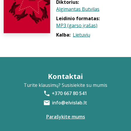
Diktorius:
Algimantas Butvilas
Leidinio formatas:
MP3 (garso įrašas)
Kalba:
Lietuvių
Kontaktai
Turite klausimų? Susisiekite su mumis
+370 667 80 541
info@elvislab.lt
Parašykite mums