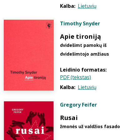
Kalba:
Lietuvių
Timothy Snyder
Apie tironiją
dvidešimt pamokų iš
dvidešimtojo amžiaus
Leidinio formatas:
PDF (tekstas)
Kalba:
Lietuvių
Gregory Feifer
Rusai
žmonės už valdžios fasado