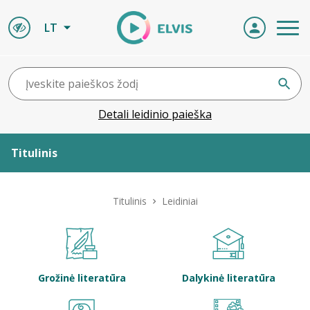
LT
Detali leidinio paieška
Titulinis
Apie ELVIS
Titulinis
Leidiniai
Leidiniai
ELVIS atvyksta
Grožinė literatūra
Dalykinė literatūra
Naujienos