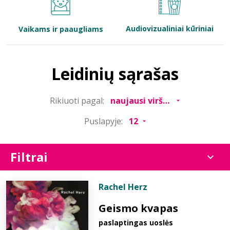
Bibliotekoms
Audiovizualiniai kūriniai
Vaikams ir paaugliams
D.U.K.
Leidinių sąrašas
+370 667 80 541
Rikiuoti pagal:
info@elvislab.lt
Puslapyje:
Filtrai
Rachel Herz
Geismo kvapas
paslaptingas uoslės