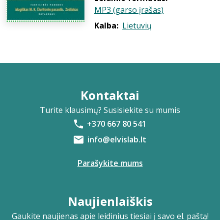
MP3 (garso įrašas)
Kalba:
Lietuvių
Kontaktai
Turite klausimų? Susisiekite su mumis
+370 667 80 541
info@elvislab.lt
Parašykite mums
Naujienlaiškis
Gaukite naujienas apie leidinius tiesiai į savo el. paštą!