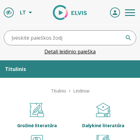
LT
Detali leidinio paieška
Titulinis
Apie ELVIS
Titulinis
Leidiniai
Leidiniai
ELVIS atvyksta
Grožinė literatūra
Dalykinė literatūra
Naujienos