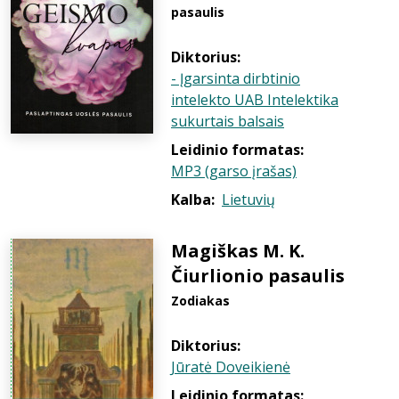
pasaulis
Diktorius:
- Įgarsinta dirbtinio
intelekto UAB Intelektika
sukurtais balsais
Leidinio formatas:
MP3 (garso įrašas)
Kalba:
Lietuvių
Magiškas M. K.
Čiurlionio pasaulis
Zodiakas
Diktorius:
Jūratė Doveikienė
Leidinio formatas: