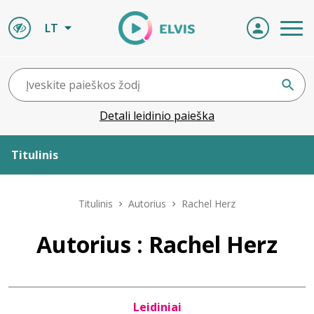
LT
Detali leidinio paieška
Titulinis
Apie ELVIS
Titulinis
Autorius
Rachel Herz
Leidiniai
Autorius : Rachel Herz
ELVIS atvyksta
Leidiniai
Naujienos