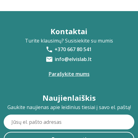
Kontaktai
Turite klausimų? Susisiekite su mumis
+370 667 80 541
info@elvislab.lt
Parašykite mums
Naujienlaiškis
Gaukite naujienas apie leidinius tiesiai į savo el. paštą!