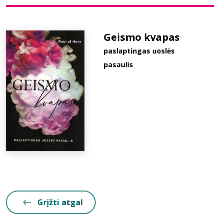
Bibliotekoms
Geismo kvapas
paslaptingas uoslės
D.U.K.
pasaulis
+370 667 80 541
info@elvislab.lt
Grįžti atgal