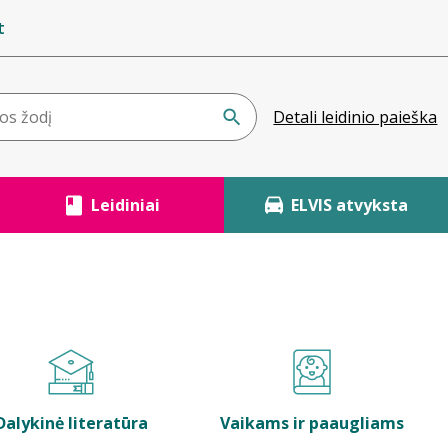
t
Detali leidinio paieška
Leidiniai
ELVIS atvyksta
Dalykinė literatūra
Vaikams ir paaugliams