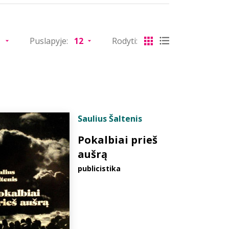
Puslapyje:
Rodyti:
Saulius Šaltenis
Pokalbiai prieš
aušrą
publicistika