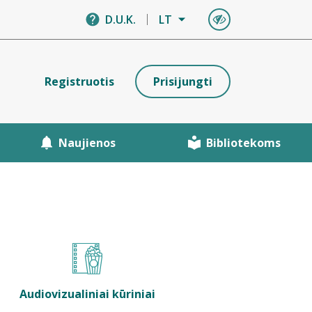
D.U.K.
LT
Registruotis
Prisijungti
Naujienos
Bibliotekoms
Audiovizualiniai kūriniai