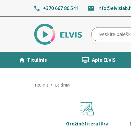
+370 667 80 541
info@elvislab.l
Titulinis
Apie ELVIS
Titulinis
Leidiniai
Grožinė literatūra