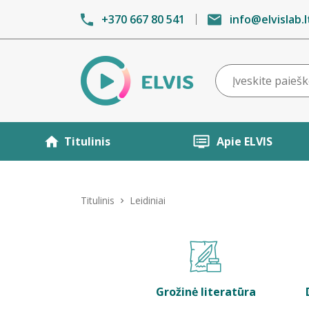
+370 667 80 541
info@elvislab.l
Titulinis
Apie ELVIS
Titulinis
Leidiniai
Grožinė literatūra