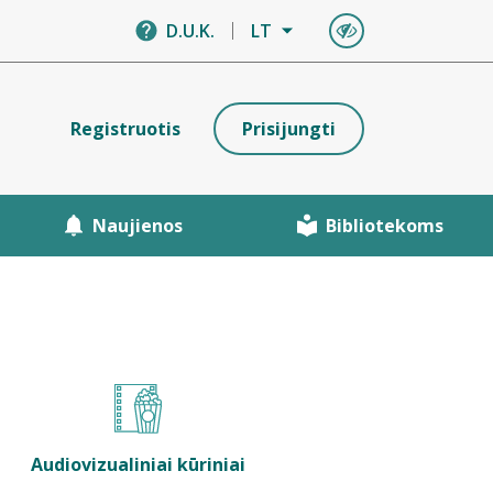
D.U.K.
LT
Registruotis
Prisijungti
Naujienos
Bibliotekoms
Audiovizualiniai kūriniai