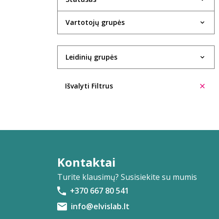
Evelina Aleliūnienė
Vartotojų grupės
Rasa Alenskaitė
Kristin Allison
Leidinių grupės
Trinidad López Álvarez
Ūla Ambrasaitė
Išvalyti Filtrus
Giedrė Ambrazevičiūtė
Cecilia Anaya
Eglė Ancevičiūtė
Ieva Andrijauskaitė
Kontaktai
Turite klausimų? Susisiekite su mumis
Ignas Andriukevičius
+370 667 80 541
Šarūnė Andriuškevičiūtė
info@elvislab.lt
Aleksas Anikinas