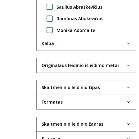
Saulius Abraškevičius
Ramūnas Abukevičius
Monika Adomaitė
Regimantas Adomaitis
Kalba
Gintarė Adomaitytė
Jūratė Adomaitytė
Originalaus leidinio išleidimo metai
Saulius Adomėnas
Skaitmeninio leidinio tipas
Violeta Agejeva
Rima Aidietė
Formatas
UAB Aktida
Robertas Aleksaitis
Skaitmeninio leidinio žanras
Valdas Aleksandravčius
Statusas