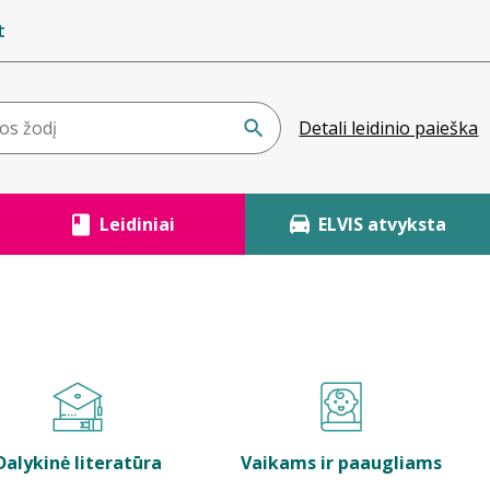
t
Detali leidinio paieška
Leidiniai
ELVIS atvyksta
Dalykinė literatūra
Vaikams ir paaugliams