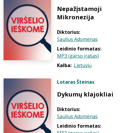
Nepažįstamoji
Mikronezija
Diktorius:
Saulius Adomėnas
Leidinio formatas:
MP3 (garso įrašas)
Kalba:
Lietuvių
Lotaras Šteinas
Dykumų klajokliai
Diktorius:
Saulius Adomėnas
Leidinio formatas: