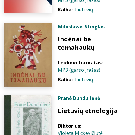
MP3 (garso įrašas)
Kalba:
Lietuvių
Miloslavas Stinglas
Indėnai be
tomahaukų
Leidinio formatas:
MP3 (garso įrašas)
Kalba:
Lietuvių
Pranė Dundulienė
Lietuvių etnologija
Diktorius:
Violeta Mickevičiūtė