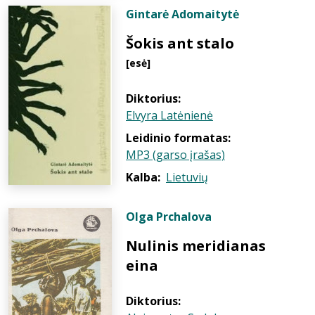
Gintarė Adomaitytė
Šokis ant stalo
[esė]
Diktorius:
Elvyra Latėnienė
Leidinio formatas:
MP3 (garso įrašas)
Kalba:
Lietuvių
Olga Prchalova
Nulinis meridianas
eina
Diktorius: