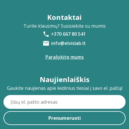
Kontaktai
Turite klausimų? Susisiekite su mumis
+370 667 80 541
info@elvislab.lt
Parašykite mums
Naujienlaiškis
Gaukite naujienas apie leidinius tiesiai į savo el. paštą!
Prenumeruoti