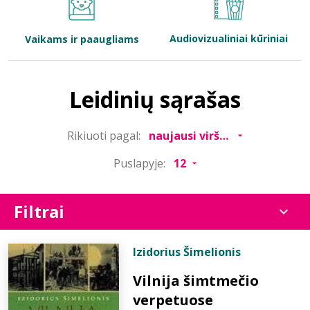
Bibliotekoms
Audiovizualiniai kūriniai
Vaikams ir paaugliams
D.U.K.
Leidinių sąrašas
+370 667 80 541
Rikiuoti pagal:
info@elvislab.lt
Puslapyje:
Filtrai
Izidorius Šimelionis
Vilnija šimtmečio
verpetuose