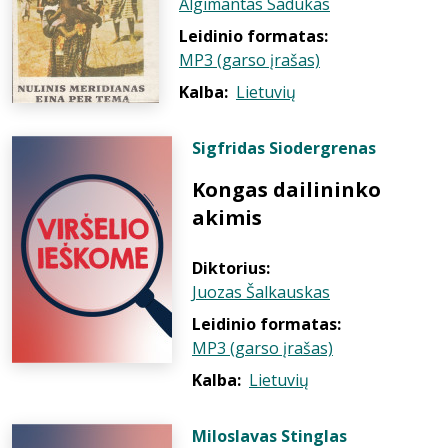
Algimantas Sadukas
Leidinio formatas:
MP3 (garso įrašas)
Kalba:
Lietuvių
Sigfridas Siodergrenas
Kongas dailininko
akimis
Diktorius:
Juozas Šalkauskas
Leidinio formatas:
MP3 (garso įrašas)
Kalba:
Lietuvių
Miloslavas Stinglas