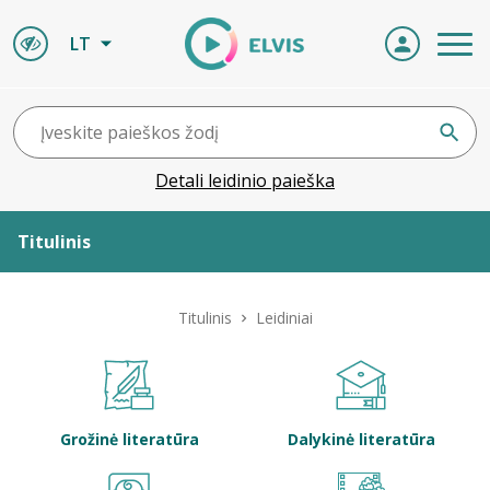
LT
Detali leidinio paieška
Titulinis
Apie ELVIS
Titulinis
Leidiniai
Leidiniai
ELVIS atvyksta
Grožinė literatūra
Dalykinė literatūra
Naujienos