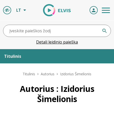
LT
Detali leidinio paieška
Titulinis
Apie ELVIS
Titulinis
Autorius
Izidorius Šimelionis
Leidiniai
Autorius : Izidorius
Šimelionis
ELVIS atvyksta
Naujienos