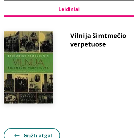
Leidiniai
Bibliotekoms
D.U.K.
Vilnija šimtmečio
verpetuose
+370 667 80 541
info@elvislab.lt
Grįžti atgal