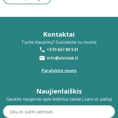
Kontaktai
Turite klausimų? Susisiekite su mumis
+370 667 80 541
info@elvislab.lt
Parašykite mums
Naujienlaiškis
Gaukite naujienas apie leidinius tiesiai į savo el. paštą!