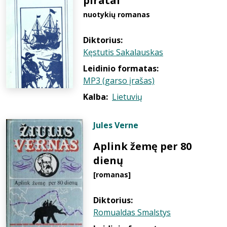
piratai
nuotykių romanas
Diktorius:
Kęstutis Sakalauskas
Leidinio formatas:
MP3 (garso įrašas)
Kalba:
Lietuvių
Jules Verne
Aplink žemę per 80
dienų
[romanas]
Diktorius:
Romualdas Smalstys