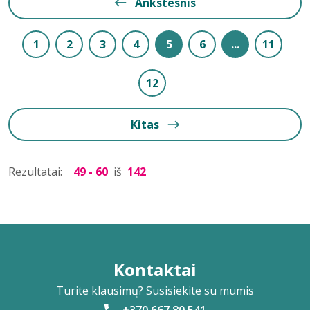
Ankstesnis
1
2
3
4
5
6
...
11
12
Kitas
Rezultatai:
49 - 60
iš
142
Kontaktai
Turite klausimų? Susisiekite su mumis