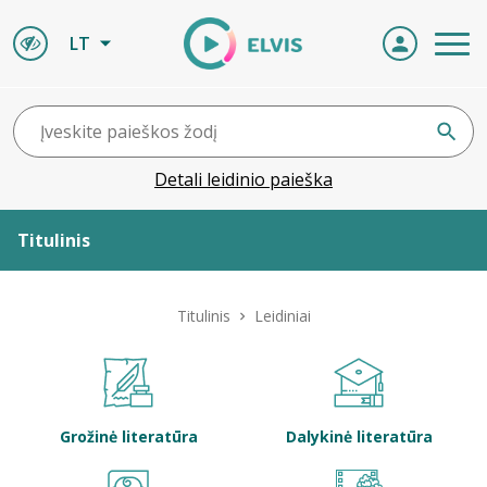
LT
Detali leidinio paieška
Titulinis
Apie ELVIS
Titulinis
Leidiniai
Leidiniai
ELVIS atvyksta
Grožinė literatūra
Dalykinė literatūra
Naujienos