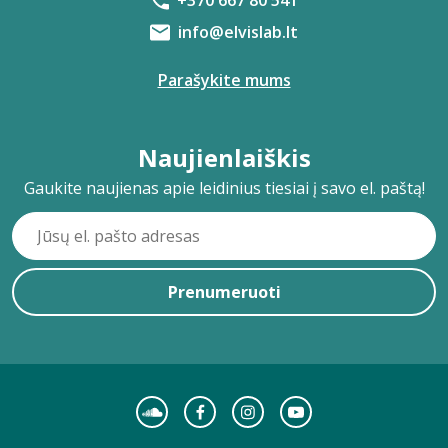
+370 667 80 541
info@elvislab.lt
Parašykite mums
Naujienlaiškis
Gaukite naujienas apie leidinius tiesiai į savo el. paštą!
Prenumeruoti