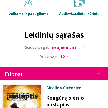
Bibliotekoms
Audiovizualiniai kūriniai
Vaikams ir paaugliams
D.U.K.
Leidinių sąrašas
+370 667 80 541
Rikiuoti pagal:
info@elvislab.lt
Puslapyje:
Filtrai
Akvilina Cicėnaitė
Kengūrų slėnio
paslaptis