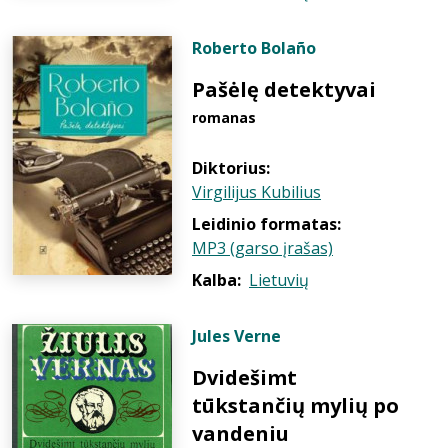
Roberto Bolaño
Pašėlę detektyvai
romanas
Diktorius:
Virgilijus Kubilius
Leidinio formatas:
MP3 (garso įrašas)
Kalba:
Lietuvių
Jules Verne
Dvidešimt
tūkstančių mylių po
vandeniu