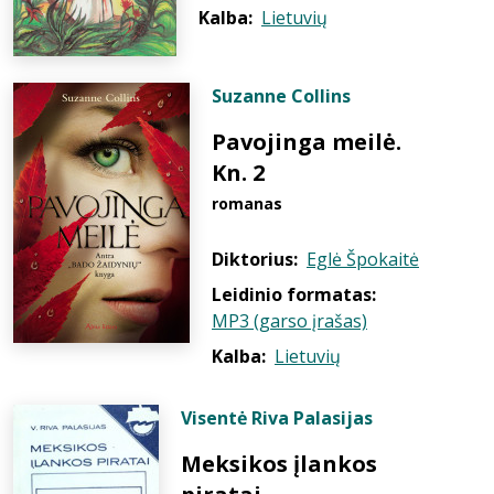
Kalba:
Lietuvių
Suzanne Collins
Pavojinga meilė.
Kn. 2
romanas
Diktorius:
Eglė Špokaitė
Leidinio formatas:
MP3 (garso įrašas)
Kalba:
Lietuvių
Visentė Riva Palasijas
Meksikos įlankos