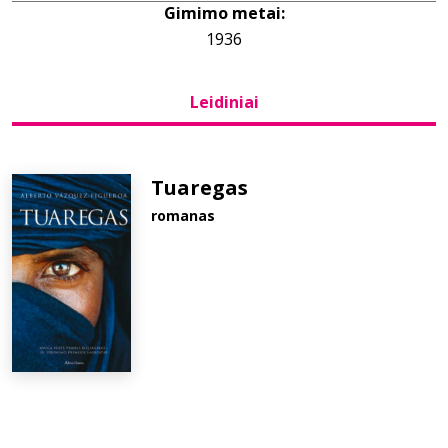
Gimimo metai:
1936
Bibliotekoms
Leidiniai
D.U.K.
+370 667 80 541
Tuaregas
romanas
info@elvislab.lt