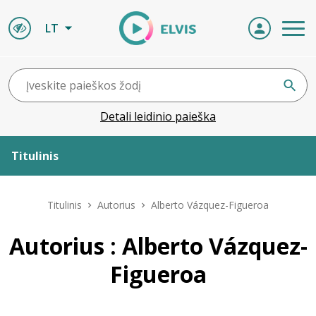
LT
Detali leidinio paieška
Titulinis
Apie ELVIS
Titulinis
Autorius
Alberto Vázquez-Figueroa
Leidiniai
Autorius : Alberto Vázquez-
Figueroa
ELVIS atvyksta
Naujienos