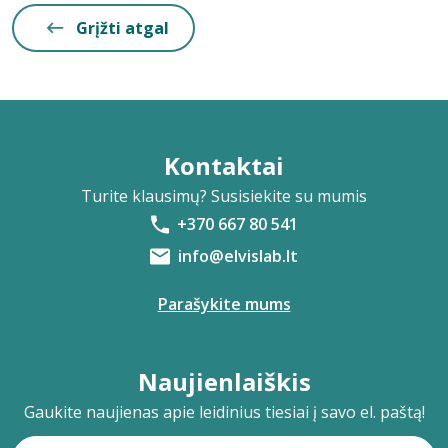
Grįžti atgal
Kontaktai
Turite klausimų? Susisiekite su mumis
+370 667 80 541
info@elvislab.lt
Parašykite mums
Naujienlaiškis
Gaukite naujienas apie leidinius tiesiai į savo el. paštą!