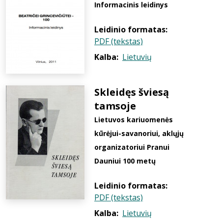
Informacinis leidinys
Leidinio formatas:
PDF (tekstas)
Kalba:
Lietuvių
Skleidęs šviesą
tamsoje
Lietuvos kariuomenės
kūrėjui-savanoriui, aklųjų
organizatoriui Pranui
Dauniui 100 metų
Leidinio formatas:
PDF (tekstas)
Kalba:
Lietuvių