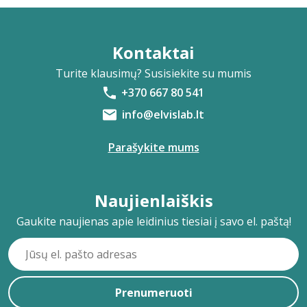
Kontaktai
Turite klausimų? Susisiekite su mumis
+370 667 80 541
info@elvislab.lt
Parašykite mums
Naujienlaiškis
Gaukite naujienas apie leidinius tiesiai į savo el. paštą!
Prenumeruoti