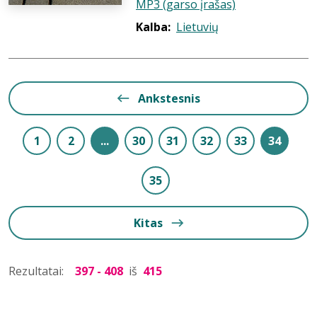
MP3 (garso įrašas)
Kalba:
Lietuvių
Ankstesnis
1
2
...
30
31
32
33
34
35
Kitas
Rezultatai:
397 - 408
iš
415