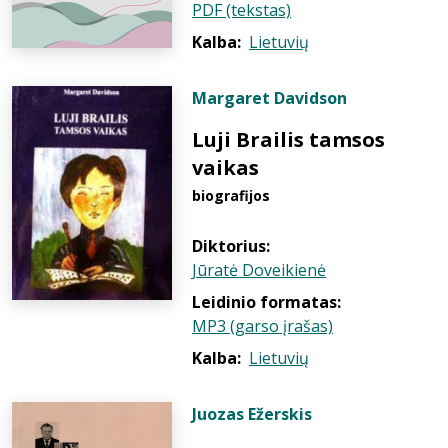
PDF (tekstas)
Kalba:
Lietuvių
Margaret Davidson
Luji Brailis tamsos
vaikas
biografijos
Diktorius:
Jūratė Doveikienė
Leidinio formatas:
MP3 (garso įrašas)
Kalba:
Lietuvių
Juozas Ežerskis