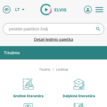
LT
Detali leidinio paieška
Titulinis
Apie ELVIS
Titulinis
Leidiniai
Leidiniai
ELVIS atvyksta
Grožinė literatūra
Dalykinė literatūra
Naujienos