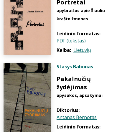
Portretai
apybraižos apie Šiaulių
krašto žmones
Leidinio formatas:
PDF (tekstas)
Kalba:
Lietuvių
Stasys Babonas
Pakalnučių
žydėjimas
apysakos, apsakymai
Diktorius:
Antanas Bernotas
Leidinio formatas: