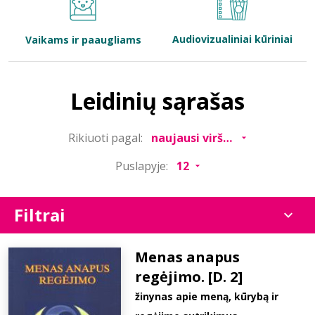
Bibliotekoms
Audiovizualiniai kūriniai
Vaikams ir paaugliams
D.U.K.
Leidinių sąrašas
+370 667 80 541
Rikiuoti pagal:
info@elvislab.lt
Puslapyje:
Filtrai
Menas anapus
regėjimo. [D. 2]
žinynas apie meną, kūrybą ir