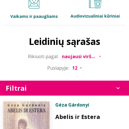
Bibliotekoms
Audiovizualiniai kūriniai
Vaikams ir paaugliams
D.U.K.
Leidinių sąrašas
+370 667 80 541
Rikiuoti pagal:
info@elvislab.lt
Puslapyje:
Filtrai
Géza Gárdonyi
Abelis ir Estera