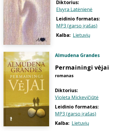
Diktorius:
Elvyra Latėnienė
Leidinio formatas:
MP3 (garso įrašas)
Kalba:
Lietuvių
Almudena Grandes
Permainingi vėjai
romanas
Diktorius:
Violeta Mickevičiūtė
Leidinio formatas:
MP3 (garso įrašas)
Kalba:
Lietuvių