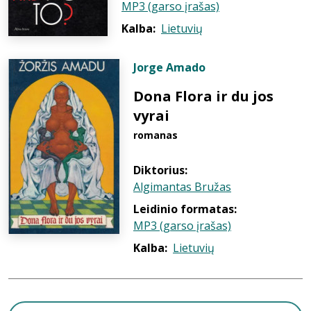
MP3 (garso įrašas)
Kalba:
Lietuvių
Jorge Amado
Dona Flora ir du jos
vyrai
romanas
Diktorius:
Algimantas Bružas
Leidinio formatas:
MP3 (garso įrašas)
Kalba:
Lietuvių