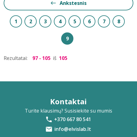
Ankstesnis
1
2
3
4
5
6
7
8
9
Rezultatai:
97 - 105
iš
105
Kontaktai
Turite klausimų? Susisiekite su mumis
+370 667 80 541
info@elvislab.lt