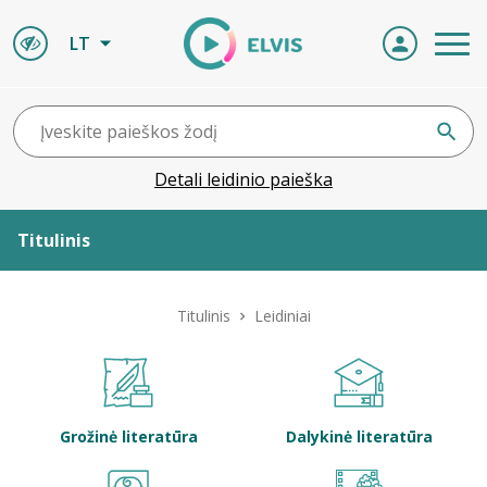
LT
Detali leidinio paieška
Titulinis
Apie ELVIS
Titulinis
Leidiniai
Leidiniai
ELVIS atvyksta
Grožinė literatūra
Dalykinė literatūra
Naujienos