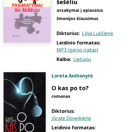
šešėliu
atsakymai į opiausius
žmonijos klausimus
Diktorius:
Lilija Lukšienė
Leidinio formatas:
MP3 (garso įrašas)
Kalba:
Lietuvių
Loreta Anilionytė
O kas po to?
romanas
Diktorius:
Jūratė Doveikienė
Leidinio formatas: