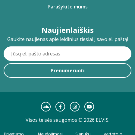
Parašykite mums
Naujienlaiškis
Gaukite naujienas apie leidinius tiesiai į savo el. paštą!
Prenumeruoti
Visos teisės saugomos © 2026 ELVIS.
Privatumo
Naudojimosi
Slapukų
Vartotojo