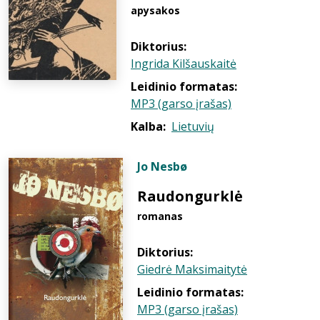
apysakos
Diktorius:
Ingrida Kilšauskaitė
Leidinio formatas:
MP3 (garso įrašas)
Kalba:
Lietuvių
Jo Nesbø
Raudongurklė
romanas
Diktorius:
Giedrė Maksimaitytė
Leidinio formatas:
MP3 (garso įrašas)