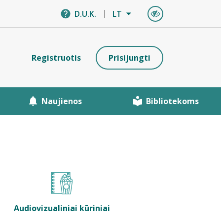
D.U.K.
LT
Registruotis
Prisijungti
Naujienos
Bibliotekoms
Audiovizualiniai kūriniai