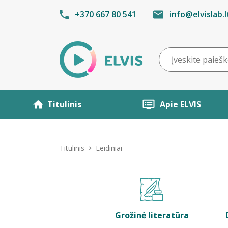
+370 667 80 541
info@elvislab.l
Titulinis
Apie ELVIS
Titulinis
Leidiniai
Grožinė literatūra