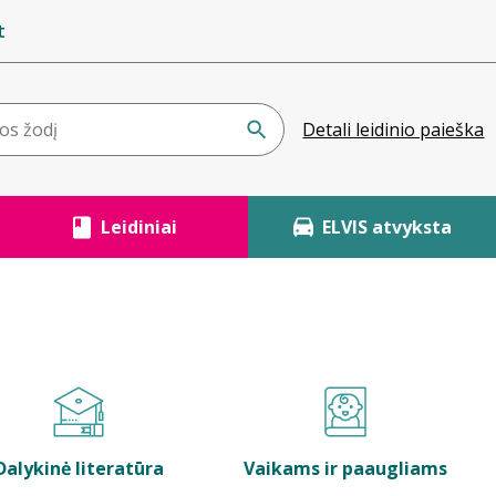
t
Detali leidinio paieška
Leidiniai
ELVIS atvyksta
Dalykinė literatūra
Vaikams ir paaugliams