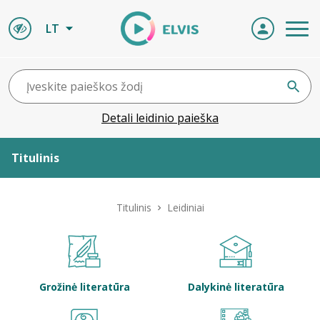
LT
Detali leidinio paieška
Titulinis
Apie ELVIS
Titulinis
Leidiniai
Leidiniai
ELVIS atvyksta
Grožinė literatūra
Dalykinė literatūra
Naujienos