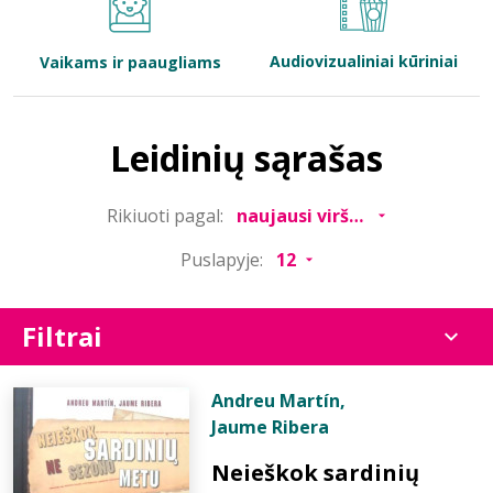
Bibliotekoms
Audiovizualiniai kūriniai
Vaikams ir paaugliams
D.U.K.
Leidinių sąrašas
+370 667 80 541
Rikiuoti pagal:
info@elvislab.lt
Puslapyje:
Filtrai
Andreu Martín
,
Jaume Ribera
Neieškok sardinių