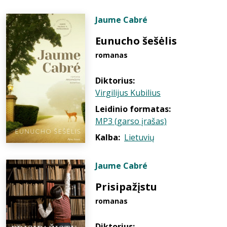
Jaume Cabré
Eunucho šešėlis
romanas
Diktorius:
Virgilijus Kubilius
Leidinio formatas:
MP3 (garso įrašas)
Kalba:
Lietuvių
Jaume Cabré
Prisipažįstu
romanas
Diktorius: