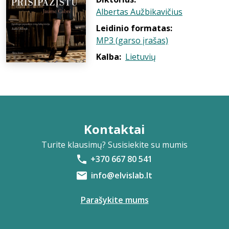
Albertas Aužbikavičius
Leidinio formatas:
MP3 (garso įrašas)
Kalba:
Lietuvių
Kontaktai
Turite klausimų? Susisiekite su mumis
+370 667 80 541
info@elvislab.lt
Parašykite mums