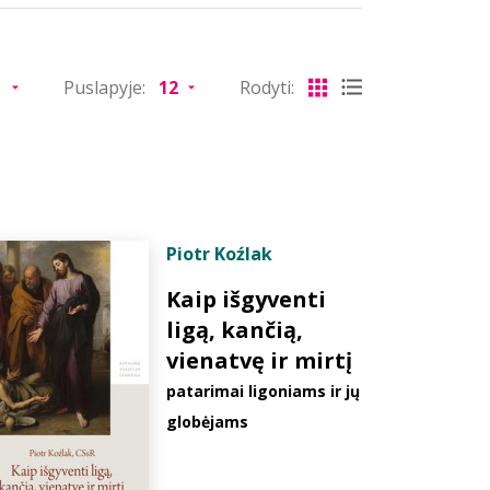
Puslapyje:
Rodyti:
Piotr Koźlak
Kaip išgyventi
ligą, kančią,
vienatvę ir mirtį
patarimai ligoniams ir jų
globėjams