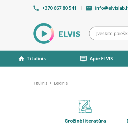
+370 667 80 541
info@elvislab.l
Titulinis
Apie ELVIS
Titulinis
Leidiniai
Grožinė literatūra