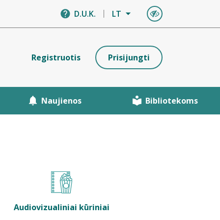
D.U.K.
LT
Registruotis
Prisijungti
Naujienos
Bibliotekoms
Audiovizualiniai kūriniai