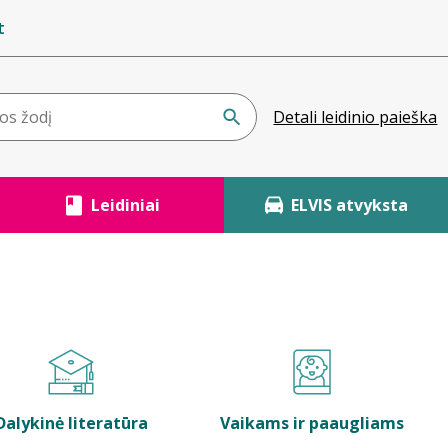
t
Detali leidinio paieška
Leidiniai
ELVIS atvyksta
Dalykinė literatūra
Vaikams ir paaugliams