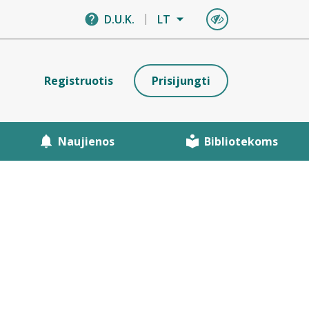
D.U.K.
LT
Registruotis
Prisijungti
Naujienos
Bibliotekoms