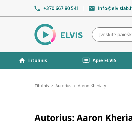
+370 667 80 541
info@elvislab.l
Titulinis
Apie ELVIS
Titulinis
Autorius
Aaron Kheriaty
Autorius: Aaron Kheri