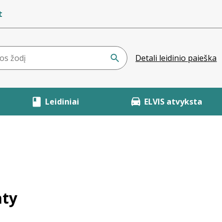
t
Detali leidinio paieška
Leidiniai
ELVIS atvyksta
aty