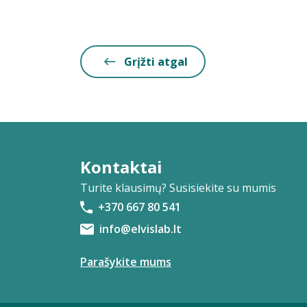
Grįžti atgal
Kontaktai
Turite klausimų? Susisiekite su mumis
+370 667 80 541
info@elvislab.lt
Parašykite mums