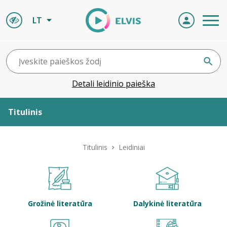
LT
Detali leidinio paieška
Titulinis
Apie ELVIS
Titulinis
Leidiniai
Leidiniai
ELVIS atvyksta
Grožinė literatūra
Dalykinė literatūra
Naujienos