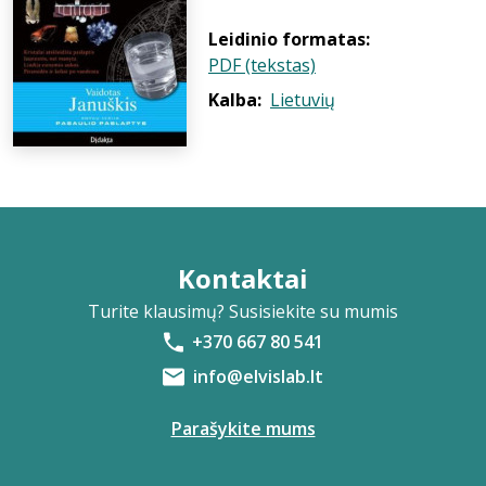
Leidinio formatas:
PDF (tekstas)
Kalba:
Lietuvių
Kontaktai
Turite klausimų? Susisiekite su mumis
+370 667 80 541
info@elvislab.lt
Parašykite mums