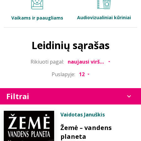
Bibliotekoms
Audiovizualiniai kūriniai
Vaikams ir paaugliams
D.U.K.
Leidinių sąrašas
+370 667 80 541
Rikiuoti pagal:
info@elvislab.lt
Puslapyje:
Filtrai
Vaidotas Januškis
Žemė – vandens
planeta