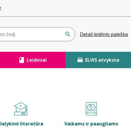
t
Detali leidinio paieška
Leidiniai
ELVIS atvyksta
Dalykinė literatūra
Vaikams ir paaugliams