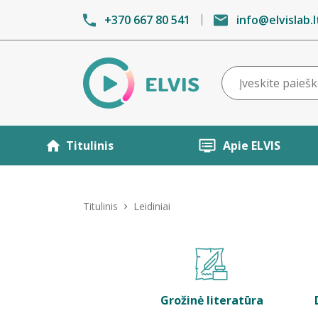
+370 667 80 541
info@elvislab.l
Titulinis
Apie ELVIS
Titulinis
Leidiniai
Grožinė literatūra