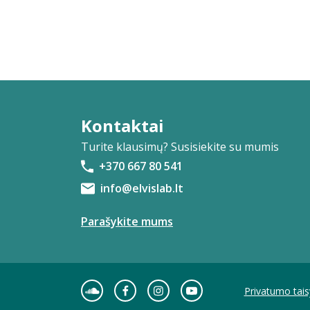
Kontaktai
Turite klausimų? Susisiekite su mumis
+370 667 80 541
info@elvislab.lt
Parašykite mums
Privatumo tais