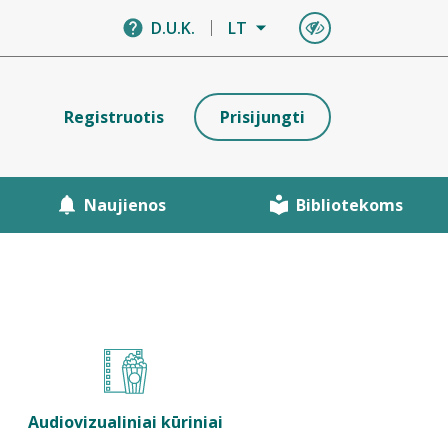
D.U.K.
LT
Registruotis
Prisijungti
Naujienos
Bibliotekoms
Audiovizualiniai kūriniai