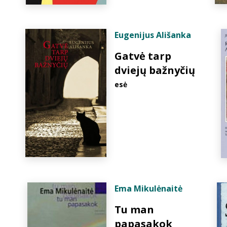
Eugenijus Ališanka
Gatvė tarp
dviejų bažnyčių
esė
Ema Mikulėnaitė
Tu man
papasakok