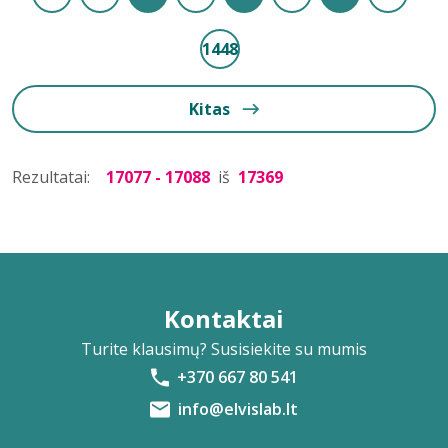
1448
Kitas
Rezultatai:
17077 - 17088
iš
17369
Kontaktai
Turite klausimų? Susisiekite su mumis
+370 667 80 541
info@elvislab.lt