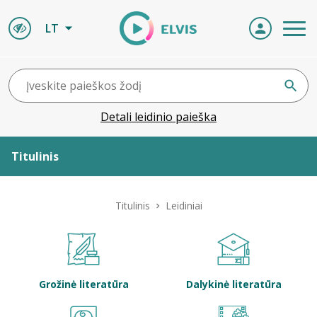
LT
Detali leidinio paieška
Titulinis
Apie ELVIS
Titulinis
Leidiniai
Leidiniai
ELVIS atvyksta
Grožinė literatūra
Dalykinė literatūra
Naujienos