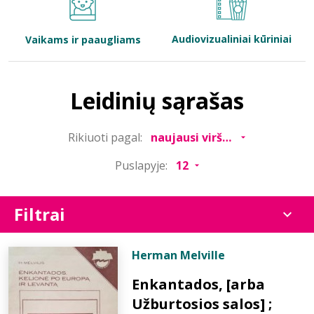
Bibliotekoms
Audiovizualiniai kūriniai
Vaikams ir paaugliams
D.U.K.
Leidinių sąrašas
+370 667 80 541
Rikiuoti pagal:
info@elvislab.lt
Puslapyje:
Filtrai
Herman Melville
Enkantados, [arba
Užburtosios salos] ;