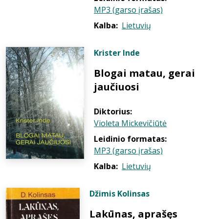
MP3 (garso įrašas)
Kalba:
Lietuvių
Krister Inde
Blogai matau, gerai
jaučiuosi
Diktorius:
Violeta Mickevičiūtė
Leidinio formatas:
MP3 (garso įrašas)
Kalba:
Lietuvių
Džimis Kolinsas
Lakūnas, aprašęs