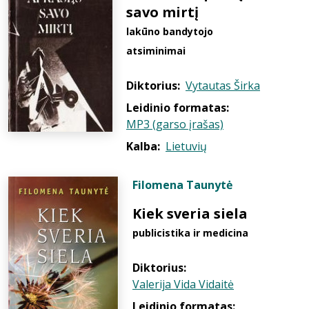
savo mirtį
lakūno bandytojo
atsiminimai
Diktorius:
Vytautas Širka
Leidinio formatas:
MP3 (garso įrašas)
Kalba:
Lietuvių
Filomena Taunytė
Kiek sveria siela
publicistika ir medicina
Diktorius:
Valerija Vida Vidaitė
Leidinio formatas: