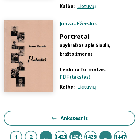
Kalba:
Lietuvių
Juozas Ežerskis
Portretai
apybraižos apie Šiaulių
krašto žmones
Leidinio formatas:
PDF (tekstas)
Kalba:
Lietuvių
Ankstesnis
1
2
...
1423
1424
1425
...
1447