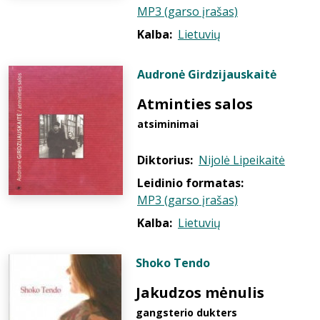
MP3 (garso įrašas)
Kalba:
Lietuvių
Audronė Girdzijauskaitė
Atminties salos
atsiminimai
Diktorius:
Nijolė Lipeikaitė
Leidinio formatas:
MP3 (garso įrašas)
Kalba:
Lietuvių
Shoko Tendo
Jakudzos mėnulis
gangsterio dukters