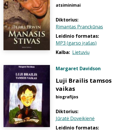
atsiminimai
Diktorius:
Rimantas Pranckūnas
Leidinio formatas:
MP3 (garso įrašas)
Kalba:
Lietuvių
Margaret Davidson
Luji Brailis tamsos
vaikas
biografijos
Diktorius:
Jūratė Doveikienė
Leidinio formatas: