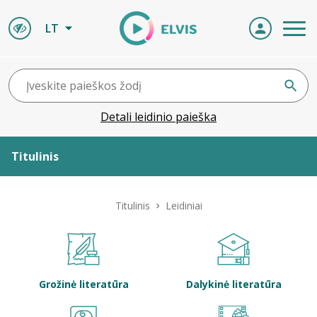
LT
Detali leidinio paieška
Titulinis
Apie ELVIS
Titulinis
Leidiniai
Leidiniai
ELVIS atvyksta
Grožinė literatūra
Dalykinė literatūra
Naujienos