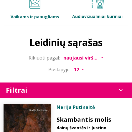
Bibliotekoms
Audiovizualiniai kūriniai
Vaikams ir paaugliams
D.U.K.
Leidinių sąrašas
+370 667 80 541
Rikiuoti pagal:
info@elvislab.lt
Puslapyje:
Filtrai
Nerija Putinaitė
Skambantis molis
dainų šventės ir Justino