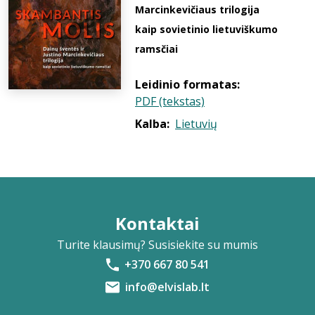
Marcinkevičiaus trilogija
kaip sovietinio lietuviškumo
ramsčiai
Leidinio formatas:
PDF (tekstas)
Kalba:
Lietuvių
Kontaktai
Turite klausimų? Susisiekite su mumis
+370 667 80 541
info@elvislab.lt