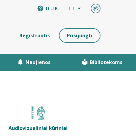
D.U.K.
LT
Registruotis
Prisijungti
Naujienos
Bibliotekoms
Audiovizualiniai kūriniai