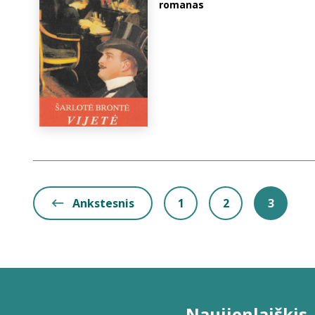
romanas
Ankstesnis
1
2
3
Naujienlaiškis