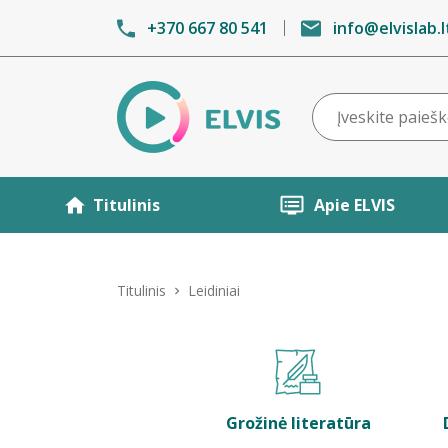
+370 667 80 541
info@elvislab.l
Titulinis
Apie ELVIS
Titulinis
Leidiniai
Grožinė literatūra