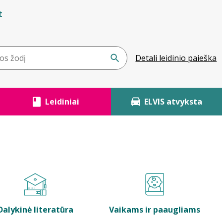
t
Detali leidinio paieška
Leidiniai
ELVIS atvyksta
Dalykinė literatūra
Vaikams ir paaugliams