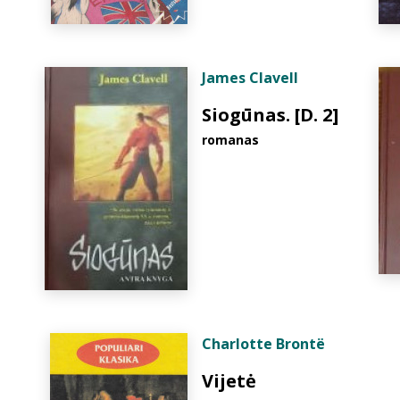
James Clavell
Siogūnas. [D. 2]
romanas
Charlotte Brontë
Vijetė