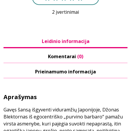
2 įvertinimai
Leidinio informacija
Komentarai
(0)
Prieinamumo informacija
Aprašymas
Gavęs šansą išgyventi viduramžių Japonijoje, Džonas
Blektornas iš egocentriško „purvino barbaro“ pamažu
virsta asmenybe, kuri pajėgia suvokti nepaprastą, itin
egzotišką japonų grožio, proto sampratą, neįtikėtiną