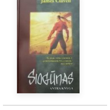
Bibliotekoms
D.U.K.
+370 667 80 541
info@elvislab.lt