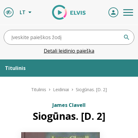
LT
Detali leidinio paieška
Titulinis
Apie ELVIS
Titulinis
Leidiniai
Siogūnas. [D. 2]
Leidiniai
James Clavell
Siogūnas. [D. 2]
ELVIS atvyksta
Naujienos