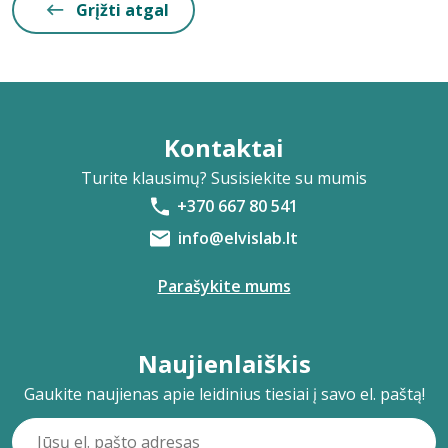
Grįžti atgal
Kontaktai
Turite klausimų? Susisiekite su mumis
+370 667 80 541
info@elvislab.lt
Parašykite mums
Naujienlaiškis
Gaukite naujienas apie leidinius tiesiai į savo el. paštą!