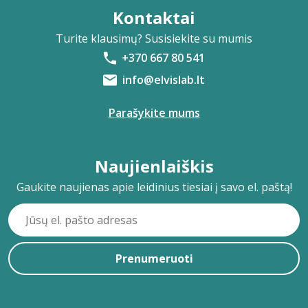
Kontaktai
Turite klausimų? Susisiekite su mumis
+370 667 80 541
info@elvislab.lt
Parašykite mums
Naujienlaiškis
Gaukite naujienas apie leidinius tiesiai į savo el. paštą!
Prenumeruoti