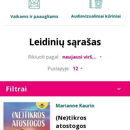
Bibliotekoms
Audiovizualiniai kūriniai
Vaikams ir paaugliams
D.U.K.
Leidinių sąrašas
+370 667 80 541
Rikiuoti pagal:
info@elvislab.lt
Puslapyje:
Filtrai
Marianne Kaurin
(Ne)tikros
atostogos