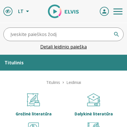
LT
Detali leidinio paieška
Titulinis
Apie ELVIS
Titulinis
Leidiniai
Leidiniai
ELVIS atvyksta
Grožinė literatūra
Dalykinė literatūra
Naujienos