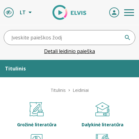
LT
Detali leidinio paieška
Titulinis
Apie ELVIS
Titulinis
Leidiniai
Leidiniai
ELVIS atvyksta
Grožinė literatūra
Dalykinė literatūra
Naujienos