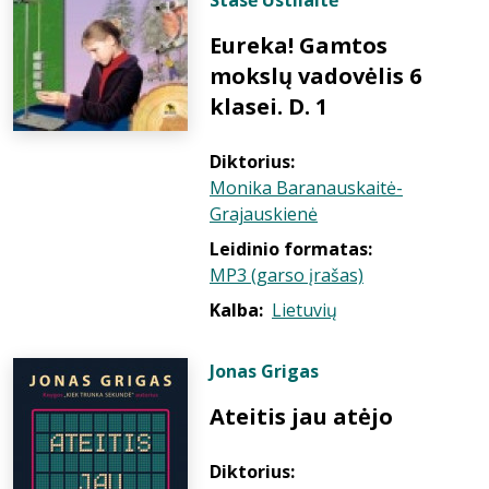
Stasė Ustilaitė
Eureka! Gamtos
mokslų vadovėlis 6
klasei. D. 1
Diktorius:
Monika Baranauskaitė-
Grajauskienė
Leidinio formatas:
MP3 (garso įrašas)
Kalba:
Lietuvių
Jonas Grigas
Ateitis jau atėjo
Diktorius: