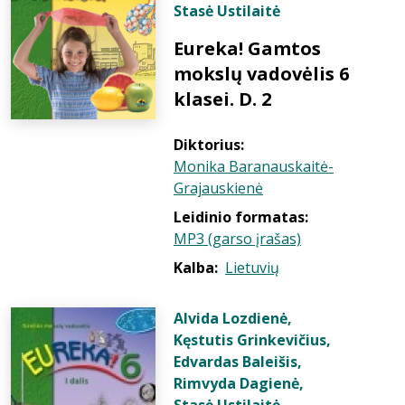
Stasė Ustilaitė
Eureka! Gamtos
mokslų vadovėlis 6
klasei. D. 2
Diktorius:
Monika Baranauskaitė-
Grajauskienė
Leidinio formatas:
MP3 (garso įrašas)
Kalba:
Lietuvių
Alvida Lozdienė
,
Kęstutis Grinkevičius
,
Edvardas Baleišis
,
Rimvyda Dagienė
,