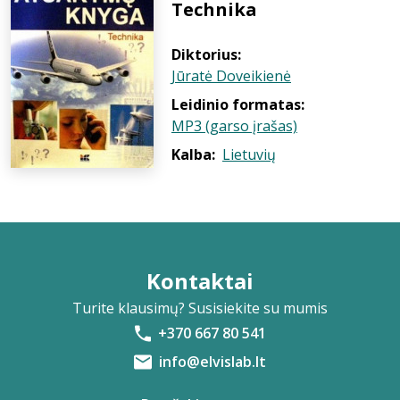
Technika
Diktorius:
Jūratė Doveikienė
Leidinio formatas:
MP3 (garso įrašas)
Kalba:
Lietuvių
Kontaktai
Turite klausimų? Susisiekite su mumis
+370 667 80 541
info@elvislab.lt