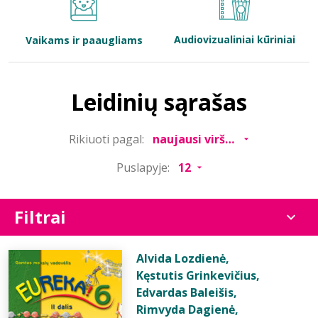
Bibliotekoms
Audiovizualiniai kūriniai
Vaikams ir paaugliams
D.U.K.
Leidinių sąrašas
+370 667 80 541
Rikiuoti pagal:
info@elvislab.lt
Puslapyje:
Filtrai
Alvida Lozdienė
,
Kęstutis Grinkevičius
,
Edvardas Baleišis
,
Rimvyda Dagienė
,