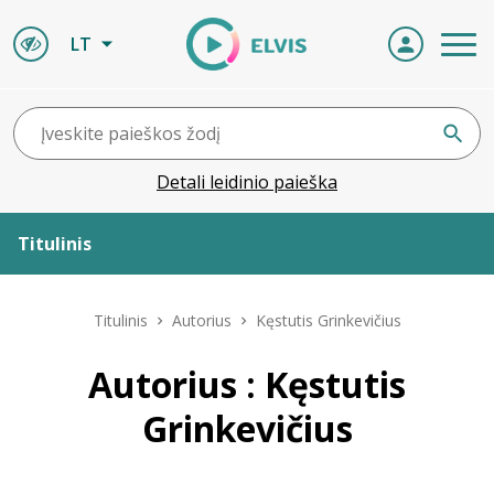
LT
Detali leidinio paieška
Titulinis
Apie ELVIS
Titulinis
Autorius
Kęstutis Grinkevičius
Leidiniai
Autorius : Kęstutis
Grinkevičius
ELVIS atvyksta
Naujienos