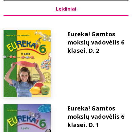
Leidiniai
Bibliotekoms
D.U.K.
Eureka! Gamtos
mokslų vadovėlis 6
klasei. D. 2
+370 667 80 541
info@elvislab.lt
Eureka! Gamtos
mokslų vadovėlis 6
klasei. D. 1