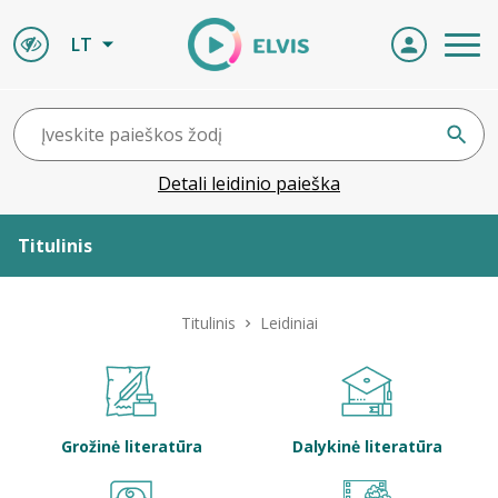
LT
Detali leidinio paieška
Titulinis
Apie ELVIS
Titulinis
Leidiniai
Leidiniai
ELVIS atvyksta
Grožinė literatūra
Dalykinė literatūra
Naujienos