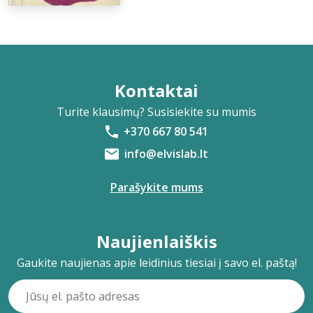
Kontaktai
Turite klausimų? Susisiekite su mumis
+370 667 80 541
info@elvislab.lt
Parašykite mums
Naujienlaiškis
Gaukite naujienas apie leidinius tiesiai į savo el. paštą!