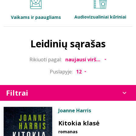
Bibliotekoms
Audiovizualiniai kūriniai
Vaikams ir paaugliams
D.U.K.
Leidinių sąrašas
+370 667 80 541
Rikiuoti pagal:
info@elvislab.lt
Puslapyje:
Filtrai
Joanne Harris
Kitokia klasė
romanas