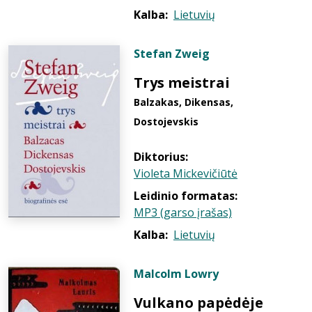
Kalba:
Lietuvių
Stefan Zweig
Trys meistrai
Balzakas, Dikensas,
Dostojevskis
Diktorius:
Violeta Mickevičiūtė
Leidinio formatas:
MP3 (garso įrašas)
Kalba:
Lietuvių
Malcolm Lowry
Vulkano papėdėje