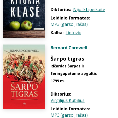
Diktorius:
Nijolė Lipeikaitė
Leidinio formatas:
MP3 (garso įrašas)
Kalba:
Lietuvių
Bernard Cornwell
Šarpo tigras
Ričardas Šarpas ir
Seringapatamo apgultis
1799 m.
Diktorius:
Virgilijus Kubilius
Leidinio formatas:
MP3 (garso įrašas)