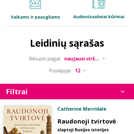
Bibliotekoms
Audiovizualiniai kūriniai
Vaikams ir paaugliams
D.U.K.
Leidinių sąrašas
+370 667 80 541
Rikiuoti pagal:
info@elvislab.lt
Puslapyje:
Filtrai
Catherine Merridale
Raudonoji tvirtovė
slaptoji Rusijos istorijos