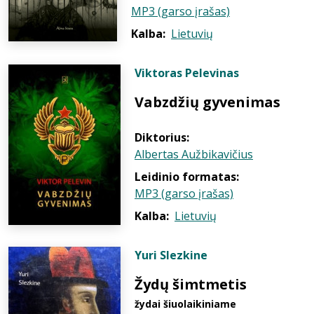
MP3 (garso įrašas)
Kalba:
Lietuvių
Viktoras Pelevinas
Vabzdžių gyvenimas
Diktorius:
Albertas Aužbikavičius
Leidinio formatas:
MP3 (garso įrašas)
Kalba:
Lietuvių
Yuri Slezkine
Žydų šimtmetis
žydai šiuolaikiniame