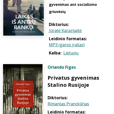
gyvenimas ant socializmo
griuvėsių
Diktorius:
Jūratė Karazijaitė
Leidinio formatas:
MP3 (garso įrašas)
Kalba:
Lietuvių
Orlando Figes
Privatus gyvenimas
Stalino Rusijoje
Diktorius:
Rimantas Pranckūnas
Leidinio formatas: