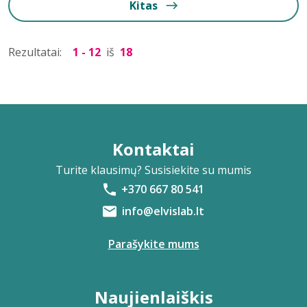
Kitas
Rezultatai:
1 - 12
iš
18
Kontaktai
Turite klausimų? Susisiekite su mumis
+370 667 80 541
info@elvislab.lt
Parašykite mums
Naujienlaiškis