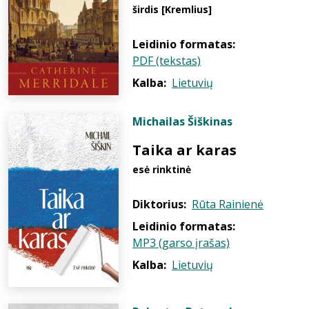
širdis [Kremlius]
Leidinio formatas:
PDF (tekstas)
Kalba:
Lietuvių
Michailas Šiškinas
Taika ar karas
esė rinktinė
Diktorius:
Rūta Rainienė
Leidinio formatas:
MP3 (garso įrašas)
Kalba:
Lietuvių