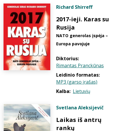
Richard Shirreff
2017-ieji. Karas su
Rusija
NATO generolas įspėja –
Europa pavojuje
Diktorius:
Rimantas Pranckūnas
Leidinio formatas:
MP3 (garso įrašas)
Kalba:
Lietuvių
Svetlana Aleksijevič
Laikas iš antrų
rankų