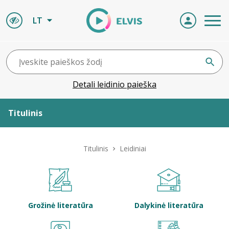
LT
Detali leidinio paieška
Titulinis
Apie ELVIS
Titulinis
Leidiniai
Leidiniai
ELVIS atvyksta
Grožinė literatūra
Dalykinė literatūra
Naujienos