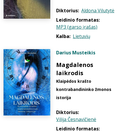
Diktorius:
Aldona Vilutytė
Leidinio formatas:
MP3 (garso įrašas)
Kalba:
Lietuvių
Darius Musteikis
Magdalenos
laikrodis
Klaipėdos krašto
kontrabandininko žmonos
istorija
Diktorius:
Vilija Česnavičienė
Leidinio formatas: