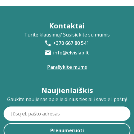
Kontaktai
Turite klausimų? Susisiekite su mumis
+370 667 80 541
info@elvislab.lt
Parašykite mums
Naujienlaiškis
Gaukite naujienas apie leidinius tiesiai į savo el. paštą!
Prenumeruoti