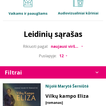
Bibliotekoms
Audiovizualiniai kūriniai
Vaikams ir paaugliams
D.U.K.
Leidinių sąrašas
+370 667 80 541
Rikiuoti pagal:
info@elvislab.lt
Puslapyje:
Filtrai
Nijolė Marytė Šerniūtė
Vilkų kampo Eliza
[romanas]