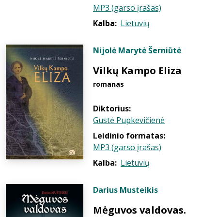
MP3 (garso įrašas)
Kalba:
Lietuvių
Nijolė Marytė Šerniūtė
Vilkų Kampo Eliza
romanas
Diktorius:
Gustė Pupkevičienė
Leidinio formatas:
MP3 (garso įrašas)
Kalba:
Lietuvių
Darius Musteikis
Mėguvos valdovas.