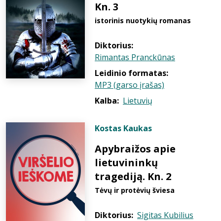
Kn. 3
istorinis nuotykių romanas
Diktorius:
Rimantas Pranckūnas
Leidinio formatas:
MP3 (garso įrašas)
Kalba:
Lietuvių
Kostas Kaukas
Apybraižos apie
lietuvininkų
tragediją. Kn. 2
Tėvų ir protėvių šviesa
Diktorius:
Sigitas Kubilius