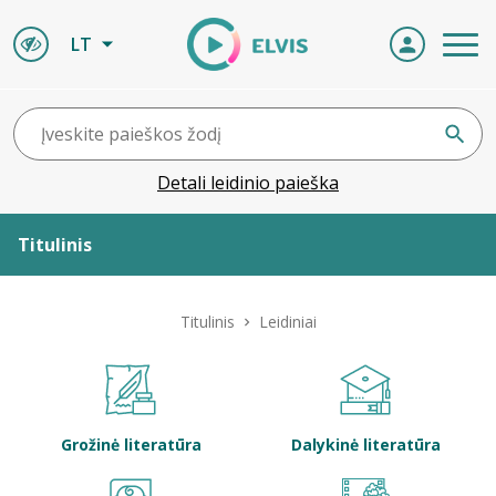
LT
Detali leidinio paieška
Titulinis
Apie ELVIS
Titulinis
Leidiniai
Leidiniai
ELVIS atvyksta
Grožinė literatūra
Dalykinė literatūra
Naujienos